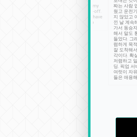
ther places of
booking to confirm if I
보내는 것이
t not known to
have safely arrived at my
짜는 사람 
 so definitely more
destination after drop-off.
웠고 운전기
se” feels). Really
Definitely something I have
지 않았고 
t. No delay in
not seen elsewhere 👍
낀 날 계속
and had a lovely
가서 동승자
up to lavender
해서 말도 
 Thank you tripool!
들었다. 그
렴하게 목
잘 도착해서
각이다. 확
저렴하고 일
딩. 픽업 
여럿이 자
들은 애용해