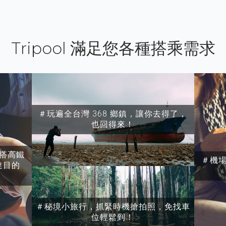
Tripool 滿足您各種搭乘需求
＃玩遍全台灣 368 鄉鎮，讓你去得了，
也回得來！
搭高鐵
＃機
達目的
＃秘境小旅行，抓緊時機搶拍照，免找車
位輕鬆到！