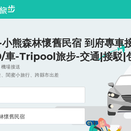
-小熊森林懷舊民宿 到府專車接
0/車-Tripool旅步-交通|接駁
，機場接送
遊、閨蜜小旅行、跨縣市出差
林懷舊民宿