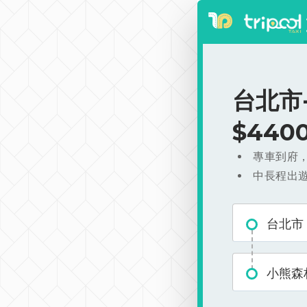
台北市
$440
專車到府
中長程出
台北市
小熊森