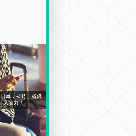
場叫車，省時、省錢
又省力！