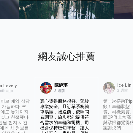
網友誠心推薦
陳婉琪
Ice Lin
a Lovely
2 週前
nth ago
3 週前
어로 예약 상담
真心覺得服務很好。駕駛
第一次搭乘Trip
 가능하다. 크
專業安全。且訂單系統簡
歡！車輛狀態
날에도 늦게까지
單易懂，接送前，依照問
質、司機素質
셨고 친절했다.
卷調查，旅步都能提供符
面CP值非常高
 전날 현지 시간
合需求的車輛和司機。司
與孕婦都覺得
시에 배차 정보를
機會保持密切聯繫，讓人
謝謝您們！