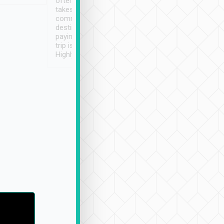
often limited English it
潔, 沒有煙味, 車
takes the difficulty out of
定
communicating the
destination details and
paying online prior to the
trip is very convenient.
Highly recommended