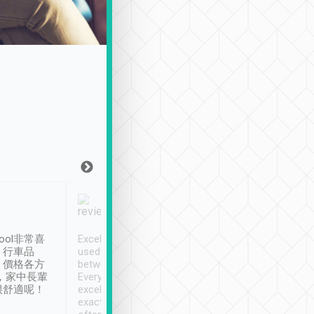
Joy Marsh
Benny Lau
1月12日
1 個月前
ool非常喜
Excellent service. We have
清境入住1晚, 由
、行車品
used Tripool to travel
清境, 都是乘坐由 Tri
、價格各方
between cities in Taiwan.
安排的車子, 接送都
，家中長輩
Every driver has been
去程司機早10分鐘到
很舒適呢！
excellent and arrives
程時遇上道路阻塞, 
exactly on time. As there is
鐘到達(可以接受),