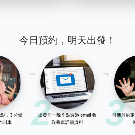
今日預約，明天出發！
2
3
點，3 分鐘
出發前一晚 9 點透過 email 收
司機於約定
約叫車
取乘車詳細資料