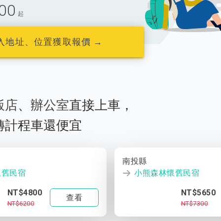
00
起
入地址、位置獲取報價 →
飯店
、
辦公室
直接上車，
轉計程車還便宜
南投縣
懷舊民宿
小熊森林懷舊民宿
NT$4800
NT$5650
查看
NT$6200
NT$7300