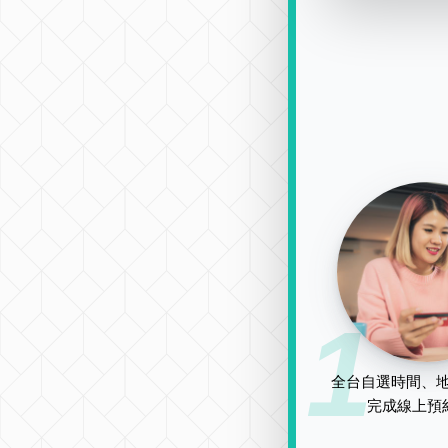
1
全台自選時間、地
完成線上預