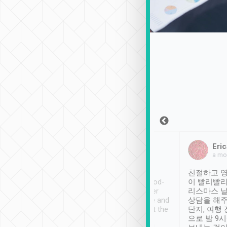
Sean Lee
Jack Ng
Eric
2018年12月30日
1個月前
a mo
ooking to Lavender
Tripool provides great
친절하고 영
- taichung.
service, vehicles in good-
이 빨리빨리
nous area with
condition and the driver
리스마스 
ny public transport.
service was awesome and
상담을 해주
er was so helpful
thoughtful. Driver went the
단지, 여행
ty ( telling us
extra mile on my last
으로 밤 9