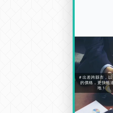
＃出差跨縣市，以
的價格，更快抵
地！