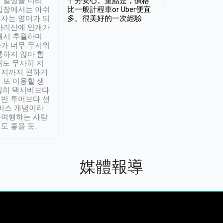
 일정을 미리
十分安心。重點是，價格
입장에서는 아쉬
比一般計程車or Uber便宜
사는 영어가 되
多。很美好的一次經驗
아리산에 안개가
해서 추월하며
가 너무 무서워
통하지 않아 힘
래도 무사히 저
적지까지 편하게
 또 이용할 생
실히 택시비보다
반 투어보다 샌
서비스 개념이라
유여행하는 사람
도 좋을 듯.
媒體報導