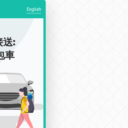
English
送:
|包車