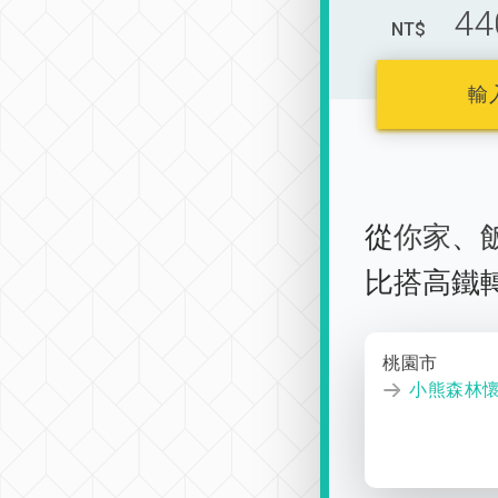
44
NT$
輸
從
你家
、
比搭高鐵
桃園市
小熊森林