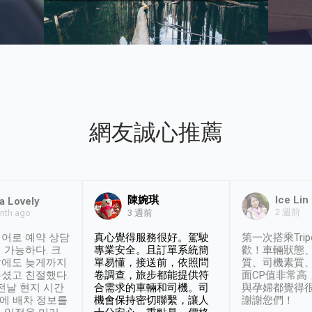
網友誠心推薦
陳婉琪
Ice Lin
a Lovely
2 週前
nth ago
3 週前
어로 예약 상담
真心覺得服務很好。駕駛
第一次搭乘Trip
 가능하다. 크
專業安全。且訂單系統簡
歡！車輛狀態
날에도 늦게까지
單易懂，接送前，依照問
質、司機素質
셨고 친절했다.
卷調查，旅步都能提供符
面CP值非常高
 전날 현지 시간
合需求的車輛和司機。司
與孕婦都覺得
시에 배차 정보를
機會保持密切聯繫，讓人
謝謝您們！