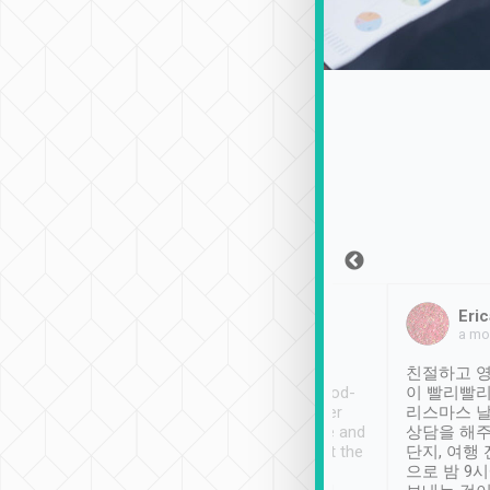
Sean Lee
Jack Ng
Eric
2018年12月30日
1個月前
a mo
ooking to Lavender
Tripool provides great
친절하고 영
- taichung.
service, vehicles in good-
이 빨리빨리
nous area with
condition and the driver
리스마스 
ny public transport.
service was awesome and
상담을 해주
er was so helpful
thoughtful. Driver went the
단지, 여행
ty ( telling us
extra mile on my last
으로 밤 9