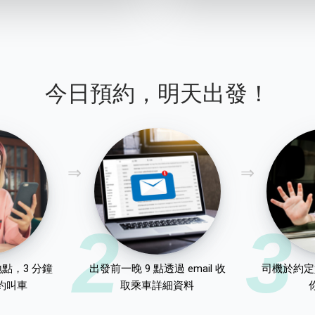
今日預約，明天出發！
2
3
點，3 分鐘
出發前一晚 9 點透過 email 收
司機於約定
約叫車
取乘車詳細資料