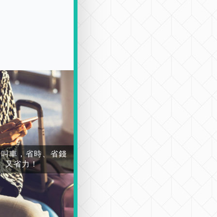
場叫車，省時、省錢
又省力！