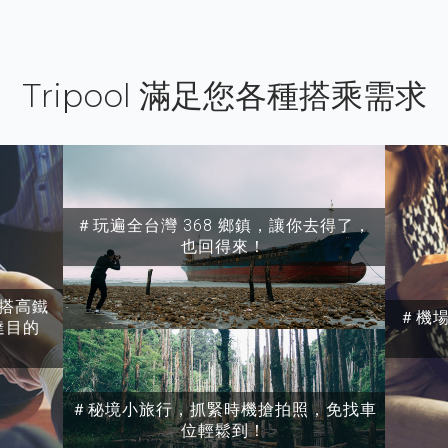
Tripool 滿足您各種搭乘需求
＃玩遍全台灣 368 鄉鎮，讓你去得了，
也回得來！
搭高鐵
＃機
達目的
＃秘境小旅行，抓緊時機搶拍照，免找車
位輕鬆到！