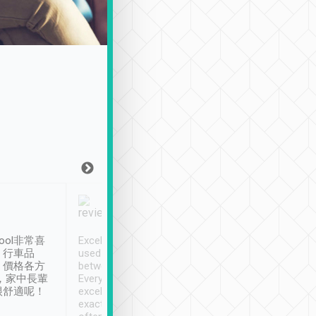
Joy Marsh
Benny Lau
1月12日
1 個月前
ool非常喜
Excellent service. We have
清境入住1晚, 由
、行車品
used Tripool to travel
清境, 都是乘坐由 Tri
、價格各方
between cities in Taiwan.
安排的車子, 接送都
，家中長輩
Every driver has been
去程司機早10分鐘到
很舒適呢！
excellent and arrives
程時遇上道路阻塞, 
exactly on time. As there is
鐘到達(可以接受),