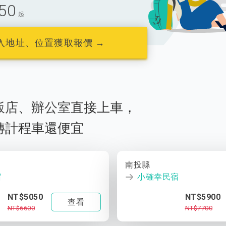
50
起
入地址、位置獲取報價 →
飯店
、
辦公室
直接上車，
轉計程車還便宜
南投縣
宿
小確幸民宿
NT$5050
NT$5900
查看
NT$6600
NT$7700