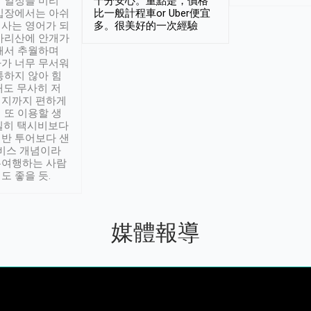
 일정을 미리
十分安心。重點是，價格
입장에서는 아쉬
比一般計程車or Uber便宜
사는 영어가 되
多。很美好的一次經驗
아리산에 안개가
해서 추월하며
가 너무 무서워
통하지 않아 힘
래도 무사히 저
적지까지 편하게
 또 이용할 생
실히 택시비보다
반 투어보다 샌
서비스 개념이라
유여행하는 사람
도 좋을 듯.
媒體報導