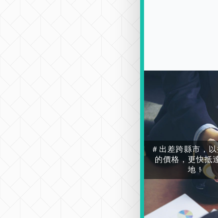
＃出差跨縣市，以
的價格，更快抵
地！