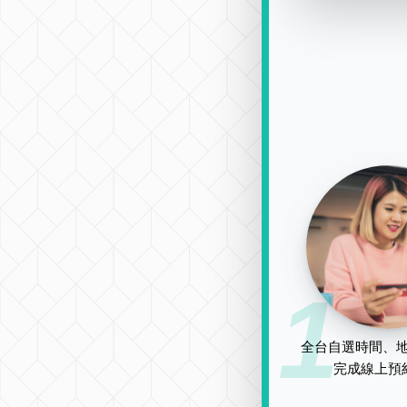
1
全台自選時間、地
完成線上預