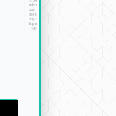
often limited English it
潔, 沒有煙味, 車
takes the difficulty out of
定
communicating the
destination details and
paying online prior to the
trip is very convenient.
Highly recommended