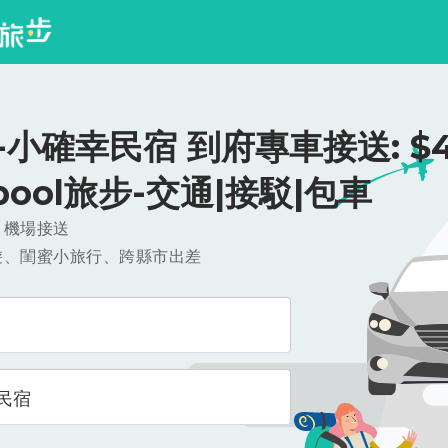
小確幸民宿 到府專車接送: $4
ipool旅步-交通|接駁|包車
，機場接送
遊、閨蜜小旅行、跨縣市出差
民宿