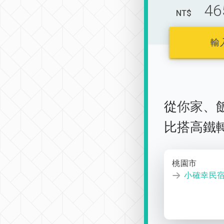
46
NT$
輸
從
你家
、
比搭高鐵
桃園市
小確幸民