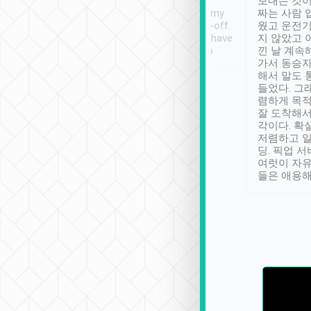
ther places of
booking to confirm if I
보내는 것이
t not known to
have safely arrived at my
짜는 사람 
 so definitely more
destination after drop-off.
웠고 운전기
se” feels). Really
Definitely something I have
지 않았고 
t. No delay in
not seen elsewhere 👍
낀 날 계속
and had a lovely
가서 동승자
up to lavender
해서 말도 
 Thank you tripool!
들었다. 그
렴하게 목
잘 도착해서
각이다. 확
저렴하고 일
딩. 픽업 
여럿이 자
들은 애용해