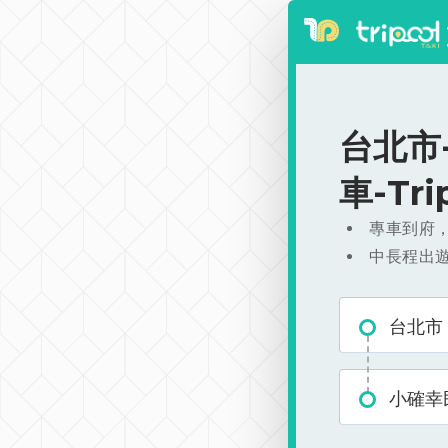
台北市-
車-Tr
專車到府
中長程出
台北市
小確幸