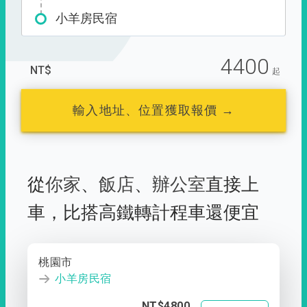
小羊房民宿
4400
NT$
起
輸入地址、位置獲取報價 →
從
你家
、
飯店
、
辦公室
直接上
車，
比搭高鐵轉計程車還便宜
桃園市
小羊房民宿
NT$4800