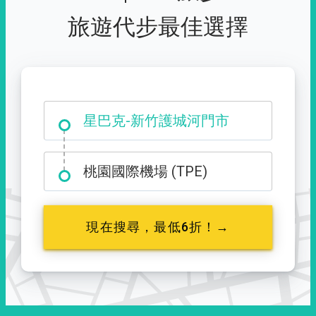
旅遊代步最佳選擇
大霸尖山登山口
星巴克-新竹護城河門市
桃園國際機場 (TPE)
現在搜尋，最低6折！→