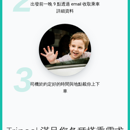
出發前一晚 9 點透過 email 收取乘車
詳細資料
3
司機於約定好的時間與地點載你上下
車