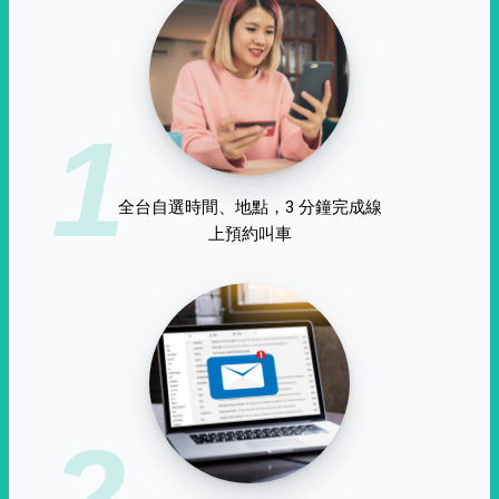
1
全台自選時間、地點，3 分鐘完成線
上預約叫車
2