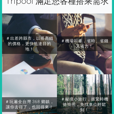
Tripool 滿足您各種搭乘需求
＃出差跨縣市，以搭高鐵
＃機場叫車，省時、省錢
的價格，更快抵達目的
又省力！
地！
＃秘境小旅行，抓緊時機
＃玩遍全台灣 368 鄉鎮，
搶拍照，免找車位輕鬆
讓你去得了，也回得來！
到！