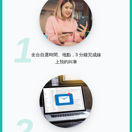
1
全台自選時間、地點，3 分鐘完成線
上預約叫車
2