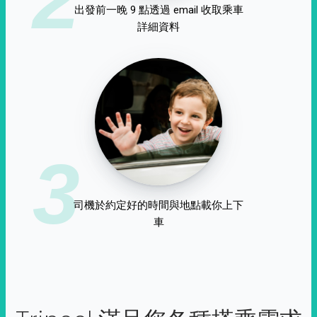
出發前一晚 9 點透過 email 收取乘車
詳細資料
3
司機於約定好的時間與地點載你上下
車