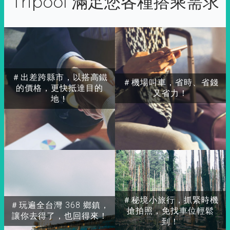
Tripool 滿足您各種搭乘需求
＃出差跨縣市，以搭高鐵
＃機場叫車，省時、省錢
的價格，更快抵達目的
又省力！
地！
＃秘境小旅行，抓緊時機
＃玩遍全台灣 368 鄉鎮，
搶拍照，免找車位輕鬆
讓你去得了，也回得來！
到！