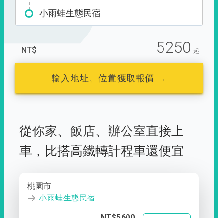
小雨蛙生態民宿
5250
NT$
起
輸入地址、位置獲取報價 →
從
你家
、
飯店
、
辦公室
直接上
車，
比搭高鐵轉計程車還便宜
桃園市
小雨蛙生態民宿
NT$5600