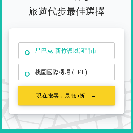
旅遊代步最佳選擇
大霸尖山登山口
星巴克-新竹護城河門市
桃園國際機場 (TPE)
現在搜尋，最低6折！→