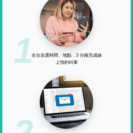
1
全台自選時間、地點，3 分鐘完成線
上預約叫車
2