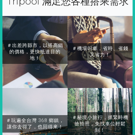
Tripool 滿足您各種搭乘需求
＃出差跨縣市，以搭高鐵
＃機場叫車，省時、省錢
的價格，更快抵達目的
又省力！
地！
＃秘境小旅行，抓緊時機
＃玩遍全台灣 368 鄉鎮，
搶拍照，免找車位輕鬆
讓你去得了，也回得來！
到！