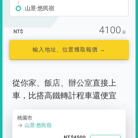
山景·悠民宿
4100
NT$
起
輸入地址、位置獲取報價 →
從
你家
、
飯店
、
辦公室
直接上
車，
比搭高鐵轉計程車還便宜
桃園市
山景·悠民宿
NT$4500