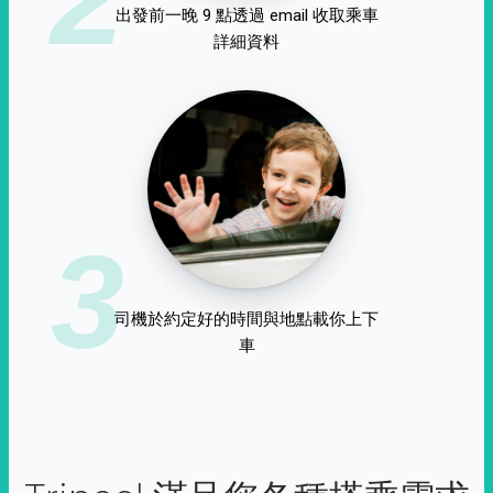
出發前一晚 9 點透過 email 收取乘車
詳細資料
3
司機於約定好的時間與地點載你上下
車