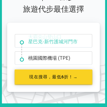
旅遊代步最佳選擇
大霸尖山登山口
桃園國際機場 (TPE)
現在搜尋，最低6折！→