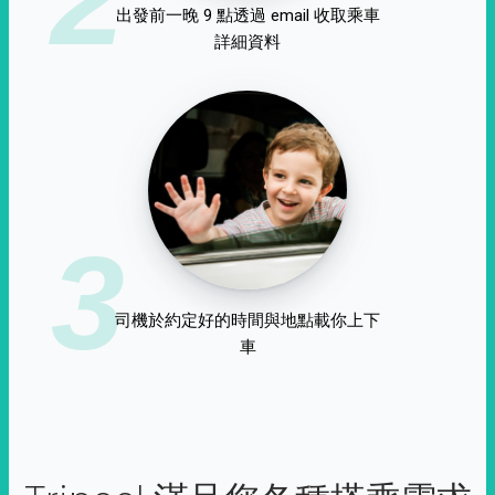
出發前一晚 9 點透過 email 收取乘車
詳細資料
3
司機於約定好的時間與地點載你上下
車