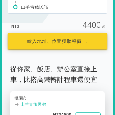
山羊青旅民宿
4400
NT$
起
輸入地址、位置獲取報價 →
從
你家
、
飯店
、
辦公室
直接上
車，
比搭高鐵轉計程車還便宜
桃園市
山羊青旅民宿
NT$4800