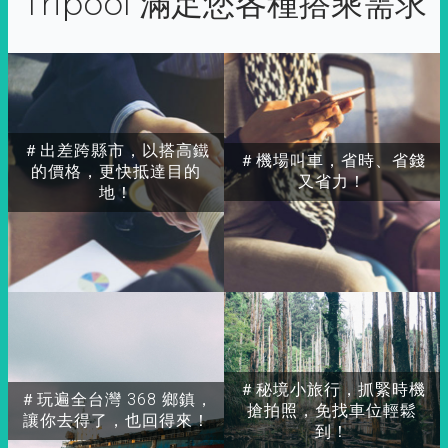
Tripool 滿足您各種搭乘需求
＃出差跨縣市，以搭高鐵
＃機場叫車，省時、省錢
的價格，更快抵達目的
又省力！
地！
＃秘境小旅行，抓緊時機
＃玩遍全台灣 368 鄉鎮，
搶拍照，免找車位輕鬆
讓你去得了，也回得來！
到！