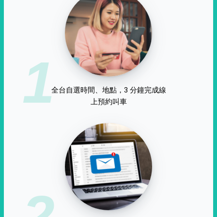
1
全台自選時間、地點，3 分鐘完成線
上預約叫車
2