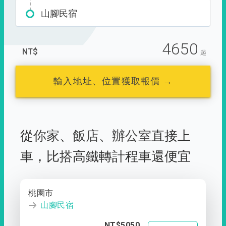
山腳民宿
4650
NT$
起
輸入地址、位置獲取報價 →
從
你家
、
飯店
、
辦公室
直接上
車，
比搭高鐵轉計程車還便宜
桃園市
山腳民宿
NT$5050