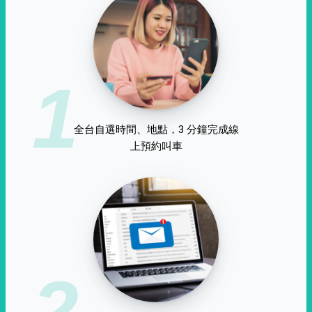
1
全台自選時間、地點，3 分鐘完成線
上預約叫車
2