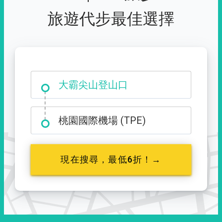
旅遊代步最佳選擇
大霸尖山登山口
桃園國際機場 (TPE)
現在搜尋，最低6折！→