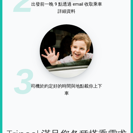
出發前一晚 9 點透過 email 收取乘車
詳細資料
3
司機於約定好的時間與地點載你上下
車