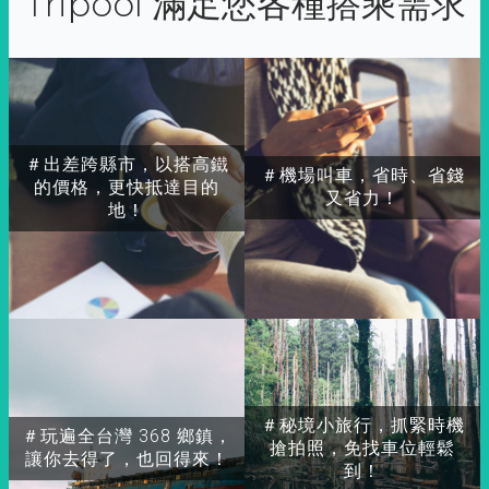
Tripool 滿足您各種搭乘需求
＃出差跨縣市，以搭高鐵
＃機場叫車，省時、省錢
的價格，更快抵達目的
又省力！
地！
＃秘境小旅行，抓緊時機
＃玩遍全台灣 368 鄉鎮，
搶拍照，免找車位輕鬆
讓你去得了，也回得來！
到！