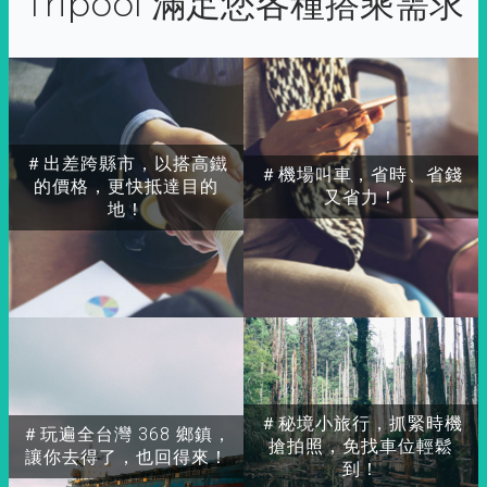
Tripool 滿足您各種搭乘需求
＃出差跨縣市，以搭高鐵
＃機場叫車，省時、省錢
的價格，更快抵達目的
又省力！
地！
＃秘境小旅行，抓緊時機
＃玩遍全台灣 368 鄉鎮，
搶拍照，免找車位輕鬆
讓你去得了，也回得來！
到！