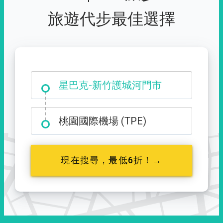
旅遊代步最佳選擇
大霸尖山登山口
星巴克-新竹護城河門市
桃園國際機場 (TPE)
現在搜尋，最低6折！→