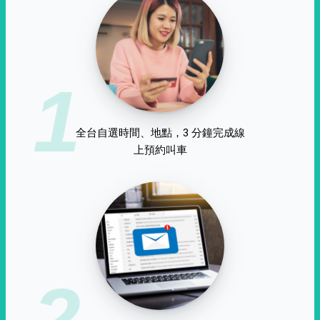
1
全台自選時間、地點，3 分鐘完成線
上預約叫車
2