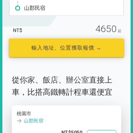
山郡民宿
4650
NT$
起
輸入地址、位置獲取報價 →
從
你家
、
飯店
、
辦公室
直接上
車，
比搭高鐵轉計程車還便宜
桃園市
山郡民宿
NT$5050