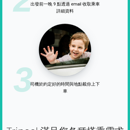
出發前一晚 9 點透過 email 收取乘車
詳細資料
3
司機於約定好的時間與地點載你上下
車