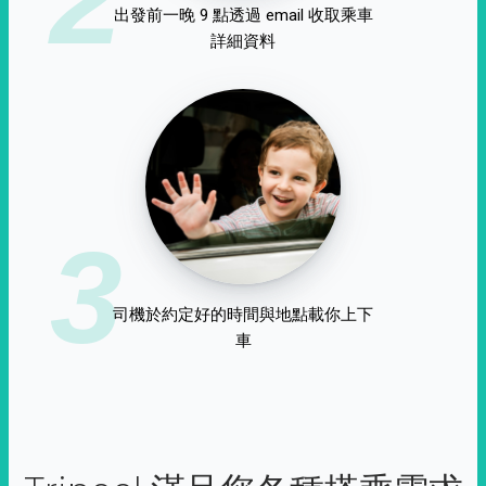
出發前一晚 9 點透過 email 收取乘車
詳細資料
3
司機於約定好的時間與地點載你上下
車