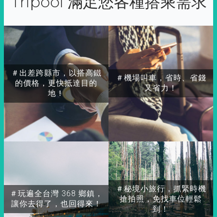
Tripool 滿足您各種搭乘需求
＃出差跨縣市，以搭高鐵
＃機場叫車，省時、省錢
的價格，更快抵達目的
又省力！
地！
＃秘境小旅行，抓緊時機
＃玩遍全台灣 368 鄉鎮，
搶拍照，免找車位輕鬆
讓你去得了，也回得來！
到！