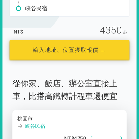
峽谷民宿
4350
NT$
起
輸入地址、位置獲取報價 →
從
你家
、
飯店
、
辦公室
直接上
車，
比搭高鐵轉計程車還便宜
桃園市
峽谷民宿
NT$4750