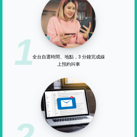
1
全台自選時間、地點，3 分鐘完成線
上預約叫車
2