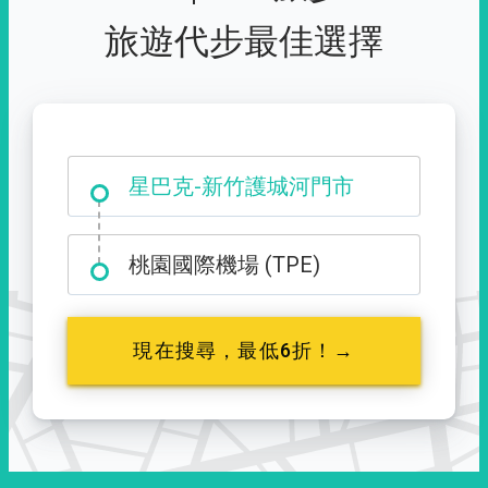
旅遊代步最佳選擇
大霸尖山登山口
星巴克-新竹護城河門市
桃園國際機場 (TPE)
現在搜尋，最低6折！→