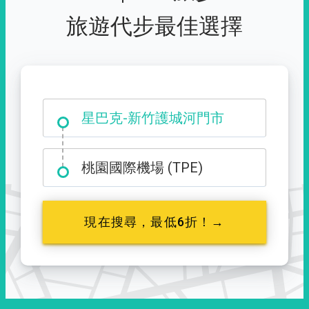
旅遊代步最佳選擇
大霸尖山登山口
星巴克-新竹護城河門市
桃園國際機場 (TPE)
現在搜尋，最低6折！→