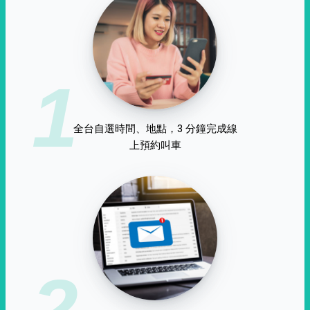
1
全台自選時間、地點，3 分鐘完成線
上預約叫車
2