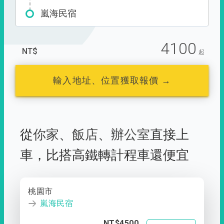
嵐海民宿
4100
NT$
起
輸入地址、位置獲取報價 →
從
你家
、
飯店
、
辦公室
直接上
車，
比搭高鐵轉計程車還便宜
桃園市
嵐海民宿
NT$4500