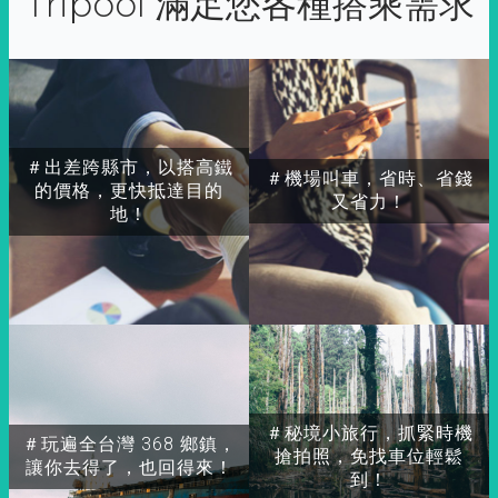
Tripool 滿足您各種搭乘需求
＃出差跨縣市，以搭高鐵
＃機場叫車，省時、省錢
的價格，更快抵達目的
又省力！
地！
＃秘境小旅行，抓緊時機
＃玩遍全台灣 368 鄉鎮，
搶拍照，免找車位輕鬆
讓你去得了，也回得來！
到！