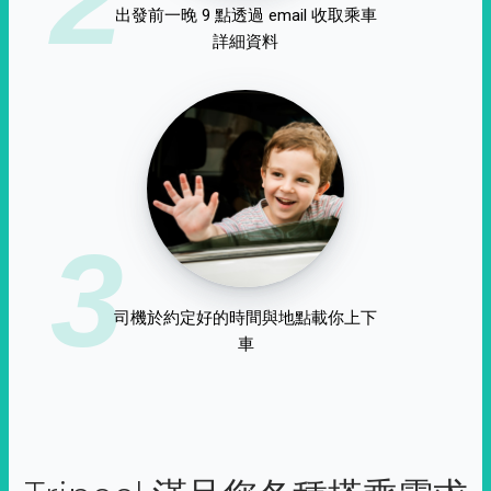
出發前一晚 9 點透過 email 收取乘車
詳細資料
3
司機於約定好的時間與地點載你上下
車