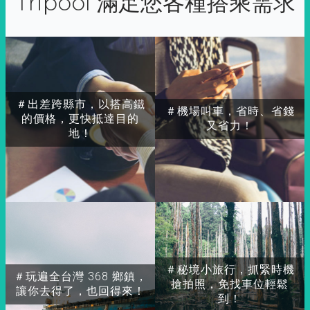
Tripool 滿足您各種搭乘需求
＃出差跨縣市，以搭高鐵
＃機場叫車，省時、省錢
的價格，更快抵達目的
又省力！
地！
＃秘境小旅行，抓緊時機
＃玩遍全台灣 368 鄉鎮，
搶拍照，免找車位輕鬆
讓你去得了，也回得來！
到！