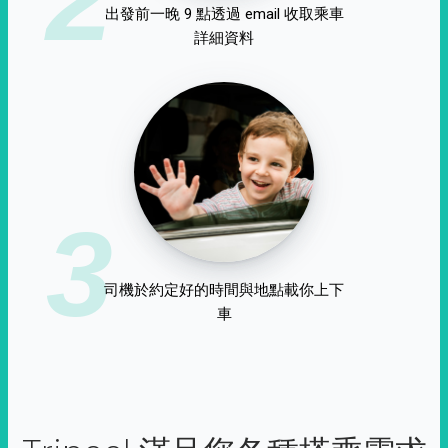
出發前一晚 9 點透過 email 收取乘車
詳細資料
3
司機於約定好的時間與地點載你上下
車