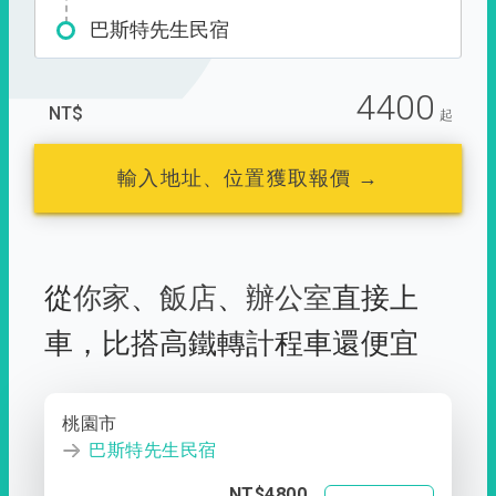
巴斯特先生民宿
4400
NT$
起
輸入地址、位置獲取報價 →
從
你家
、
飯店
、
辦公室
直接上
車，
比搭高鐵轉計程車還便宜
桃園市
巴斯特先生民宿
NT$4800