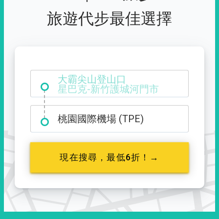
旅遊代步最佳選擇
大霸尖山登山口
桃園國際機場 (TPE)
現在搜尋，最低6折！→