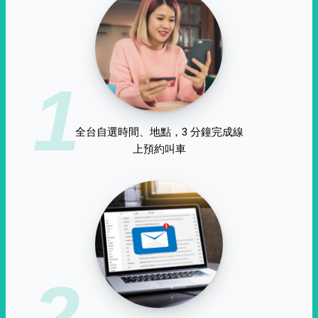
1
全台自選時間、地點，3 分鐘完成線
上預約叫車
2