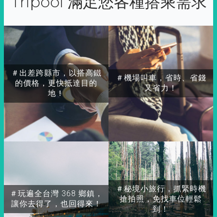
Tripool 滿足您各種搭乘需求
＃出差跨縣市，以搭高鐵
＃機場叫車，省時、省錢
的價格，更快抵達目的
又省力！
地！
＃秘境小旅行，抓緊時機
＃玩遍全台灣 368 鄉鎮，
搶拍照，免找車位輕鬆
讓你去得了，也回得來！
到！