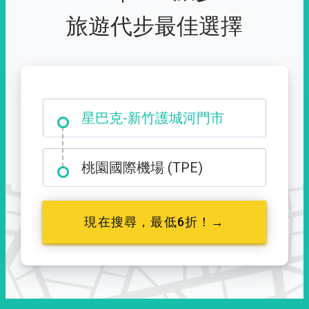
旅遊代步最佳選擇
大霸尖山登山口
星巴克-新竹護城河門市
桃園國際機場 (TPE)
現在搜尋，最低6折！→