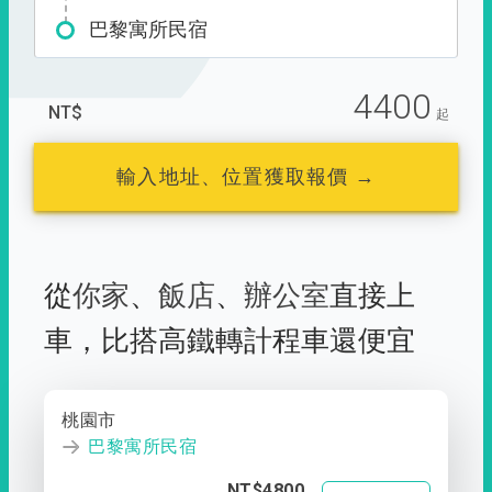
巴黎寓所民宿
4400
NT$
起
輸入地址、位置獲取報價 →
從
你家
、
飯店
、
辦公室
直接上
車，
比搭高鐵轉計程車還便宜
桃園市
巴黎寓所民宿
NT$4800