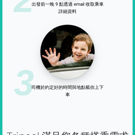
出發前一晚 9 點透過 email 收取乘車
詳細資料
3
司機於約定好的時間與地點載你上下
車