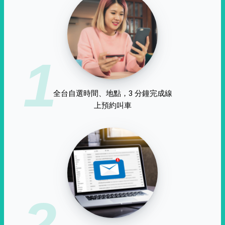
1
全台自選時間、地點，3 分鐘完成線
上預約叫車
2