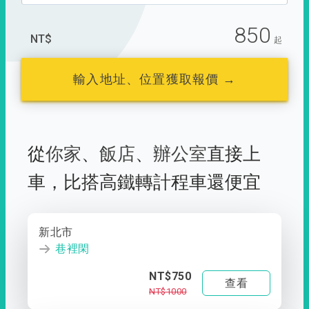
850
NT$
起
輸入地址、位置獲取報價 →
從
你家
、
飯店
、
辦公室
直接上
車，
比搭高鐵轉計程車還便宜
新北市
巷裡閑
NT$750
查看
NT$1000