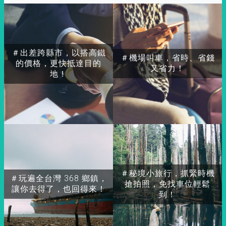
＃出差跨縣市，以搭高鐵
＃機場叫車，省時、省錢
的價格，更快抵達目的
又省力！
地！
＃秘境小旅行，抓緊時機
＃玩遍全台灣 368 鄉鎮，
搶拍照，免找車位輕鬆
讓你去得了，也回得來！
到！