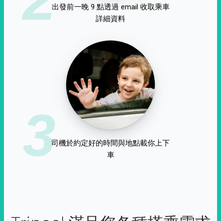
出發前一晚 9 點透過 email 收取乘車
詳細資料
3
司機於約定好的時間與地點載你上下
車