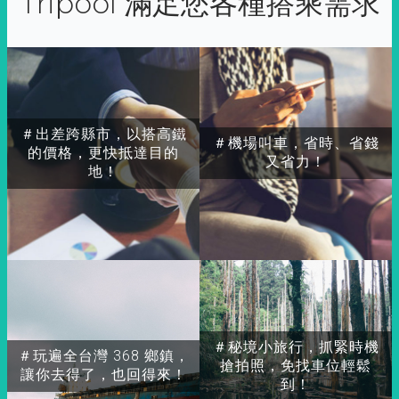
Tripool 滿足您各種搭乘需求
＃出差跨縣市，以搭高鐵
＃機場叫車，省時、省錢
的價格，更快抵達目的
又省力！
地！
＃秘境小旅行，抓緊時機
＃玩遍全台灣 368 鄉鎮，
搶拍照，免找車位輕鬆
讓你去得了，也回得來！
到！