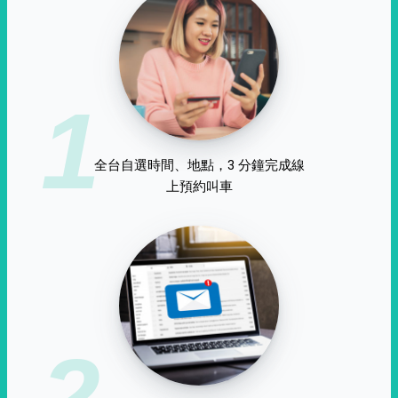
1
全台自選時間、地點，3 分鐘完成線
上預約叫車
2