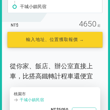
干城小鎮民宿
4650
NT$
起
輸入地址、位置獲取報價 →
從
你家
、
飯店
、
辦公室
直接上
車，
比搭高鐵轉計程車還便宜
桃園市
干城小鎮民宿
NT$5050