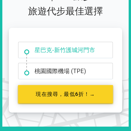
旅遊代步最佳選擇
大霸尖山登山口
星巴克-新竹護城河門市
桃園國際機場 (TPE)
現在搜尋，最低6折！→