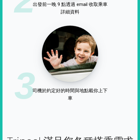
出發前一晚 9 點透過 email 收取乘車
詳細資料
3
司機於約定好的時間與地點載你上下
車