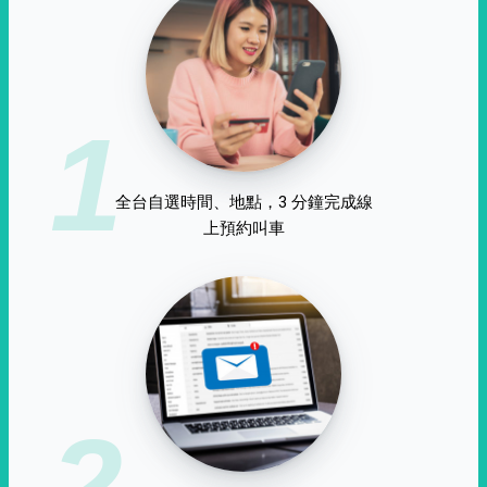
1
全台自選時間、地點，3 分鐘完成線
上預約叫車
2