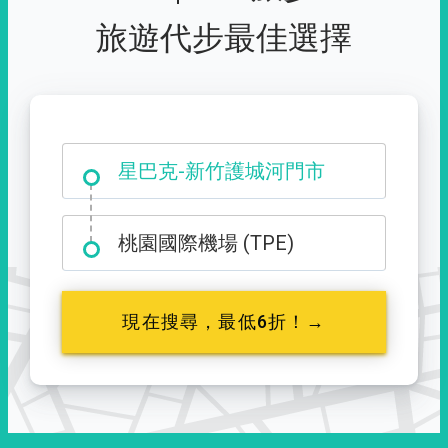
旅遊代步最佳選擇
大霸尖山登山口
星巴克-新竹護城河門市
桃園國際機場 (TPE)
現在搜尋，最低6折！→