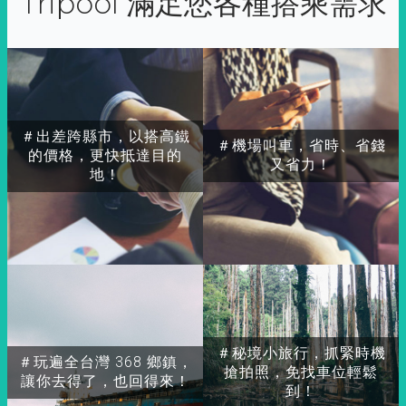
Tripool 滿足您各種搭乘需求
＃出差跨縣市，以搭高鐵
＃機場叫車，省時、省錢
的價格，更快抵達目的
又省力！
地！
＃秘境小旅行，抓緊時機
＃玩遍全台灣 368 鄉鎮，
搶拍照，免找車位輕鬆
讓你去得了，也回得來！
到！