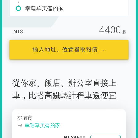
幸運草美崙的家
4400
NT$
起
輸入地址、位置獲取報價 →
從
你家
、
飯店
、
辦公室
直接上
車，
比搭高鐵轉計程車還便宜
桃園市
幸運草美崙的家
NT$4800