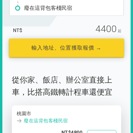
廢在這背包客棧民宿
4400
NT$
起
輸入地址、位置獲取報價 →
從
你家
、
飯店
、
辦公室
直接上
車，
比搭高鐵轉計程車還便宜
桃園市
廢在這背包客棧民宿
NT$4800