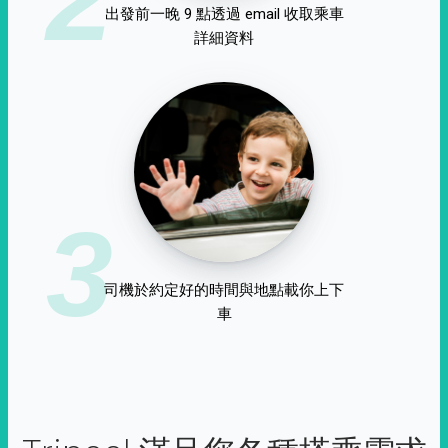
出發前一晚 9 點透過 email 收取乘車
詳細資料
3
司機於約定好的時間與地點載你上下
車