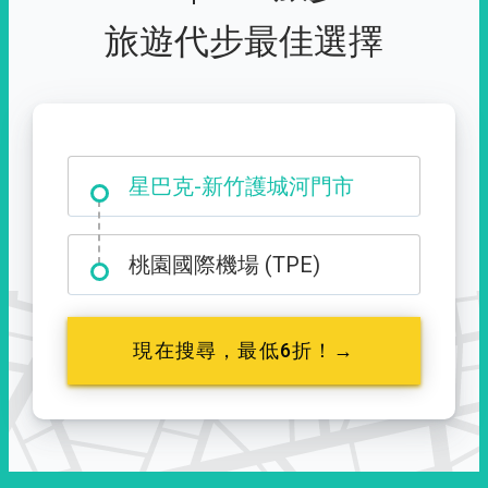
旅遊代步最佳選擇
大霸尖山登山口
星巴克-新竹護城河門市
桃園國際機場 (TPE)
現在搜尋，最低6折！→