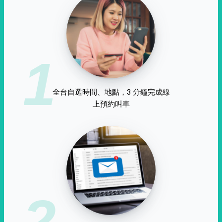
1
全台自選時間、地點，3 分鐘完成線
上預約叫車
2