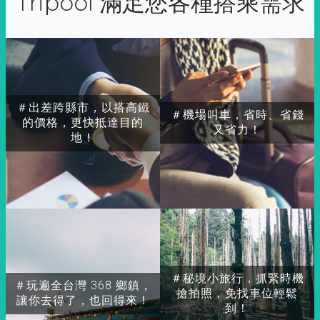
Tripool 滿足您各種搭乘需求
＃出差跨縣市，以搭高鐵
＃機場叫車，省時、省錢
的價格，更快抵達目的
又省力！
地！
＃秘境小旅行，抓緊時機
＃玩遍全台灣 368 鄉鎮，
搶拍照，免找車位輕鬆
讓你去得了，也回得來！
到！