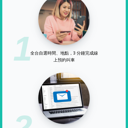
1
全台自選時間、地點，3 分鐘完成線
上預約叫車
2