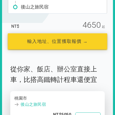
後山之旅民宿
4650
NT$
起
輸入地址、位置獲取報價 →
從
你家
、
飯店
、
辦公室
直接上
車，
比搭高鐵轉計程車還便宜
桃園市
後山之旅民宿
NT$5050