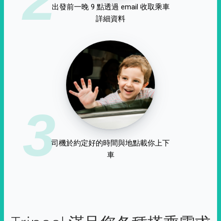
出發前一晚 9 點透過 email 收取乘車
詳細資料
3
司機於約定好的時間與地點載你上下
車