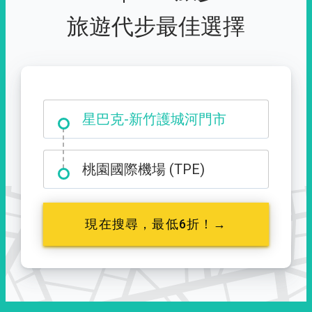
旅遊代步最佳選擇
大霸尖山登山口
桃園國際機場 (TPE)
現在搜尋，最低6折！→