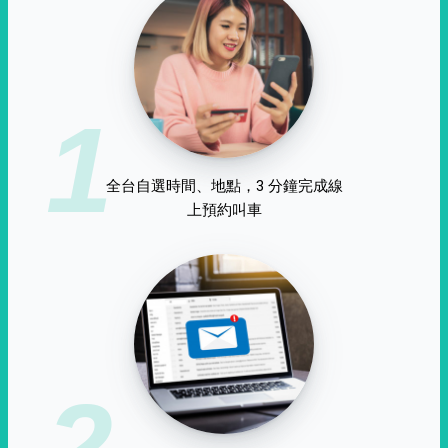
1
全台自選時間、地點，3 分鐘完成線
上預約叫車
2