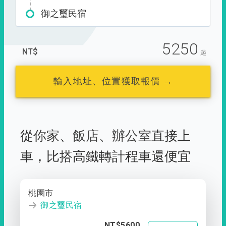
御之璽民宿
5250
NT$
起
輸入地址、位置獲取報價 →
從
你家
、
飯店
、
辦公室
直接上
車，
比搭高鐵轉計程車還便宜
桃園市
御之璽民宿
NT$5600