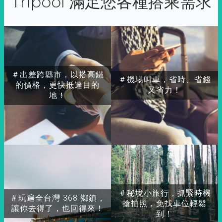
Tripool 滿足您各種搭乘需求
＃出差跨縣市，以搭高鐵
＃機場叫車，省時、省錢
的價格，更快抵達目的
又省力！
地！
＃秘境小旅行，抓緊時機
＃玩遍全台灣 368 鄉鎮，
搶拍照，免找車位輕鬆
讓你去得了，也回得來！
到！