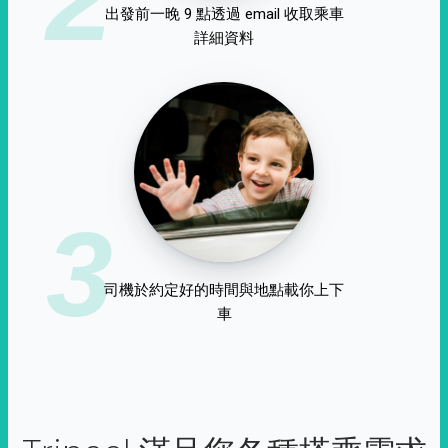
出發前一晚 9 點透過 email 收取乘車
詳細資料
3
司機於約定好的時間與地點載你上下
車