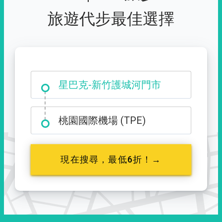
旅遊代步最佳選擇
大霸尖山登山口
桃園國際機場 (TPE)
現在搜尋，最低6折！→