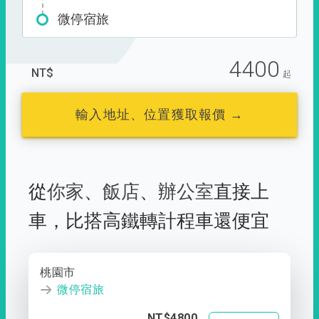
微停宿旅
4400
NT$
起
輸入地址、位置獲取報價 →
從
你家
、
飯店
、
辦公室
直接上
車，
比搭高鐵轉計程車還便宜
桃園市
微停宿旅
NT$4800