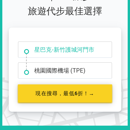
旅遊代步最佳選擇
大霸尖山登山口
星巴克-新竹護城河門市
桃園國際機場 (TPE)
現在搜尋，最低6折！→