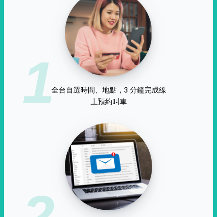
1
全台自選時間、地點，3 分鐘完成線
上預約叫車
2