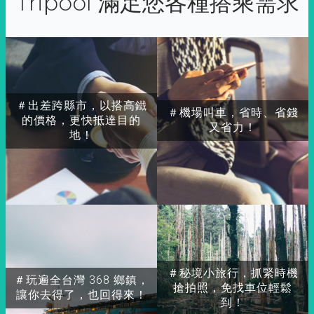
Tripool 滿足您各種搭乘需求
＃出差跨縣市，以搭高鐵
＃機場叫車，省時、省錢
的價格，更快抵達目的
又省力！
地！
＃秘境小旅行，抓緊時機
＃玩遍全台灣 368 鄉鎮，
搶拍照，免找車位輕鬆
讓你去得了，也回得來！
到！