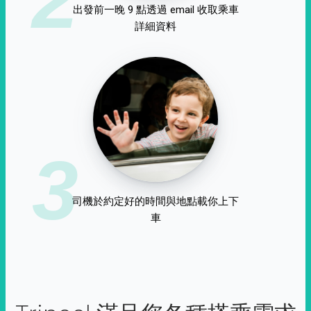
出發前一晚 9 點透過 email 收取乘車
詳細資料
3
司機於約定好的時間與地點載你上下
車