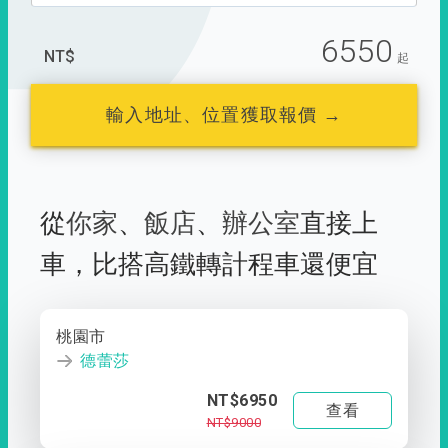
6550
NT$
起
輸入地址、位置獲取報價 →
從
你家
、
飯店
、
辦公室
直接上
車，
比搭高鐵轉計程車還便宜
桃園市
德蕾莎
NT$6950
查看
NT$9000