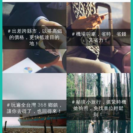
＃出差跨縣市，以搭高鐵
＃機場叫車，省時、省錢
的價格，更快抵達目的
又省力！
地！
＃秘境小旅行，抓緊時機
＃玩遍全台灣 368 鄉鎮，
搶拍照，免找車位輕鬆
讓你去得了，也回得來！
到！