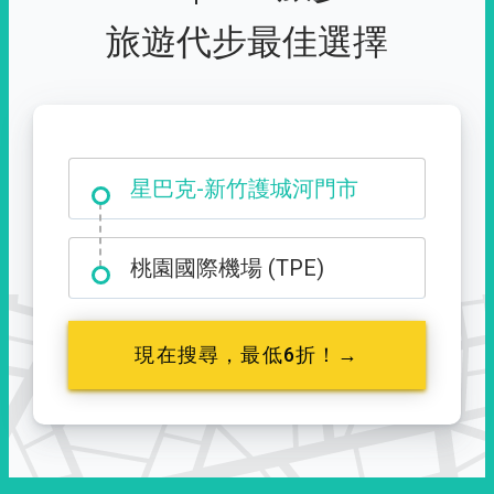
旅遊代步最佳選擇
大霸尖山登山口
星巴克-新竹護城河門市
桃園國際機場 (TPE)
現在搜尋，最低6折！→