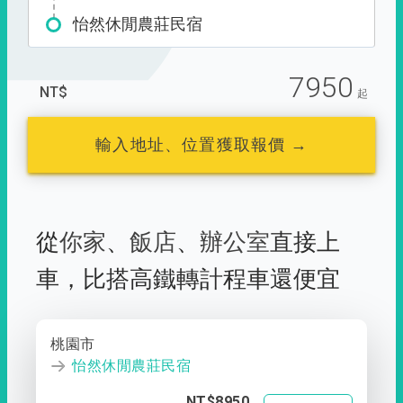
怡然休閒農莊民宿
7950
NT$
起
輸入地址、位置獲取報價 →
從
你家
、
飯店
、
辦公室
直接上
車，
比搭高鐵轉計程車還便宜
桃園市
怡然休閒農莊民宿
NT$8950