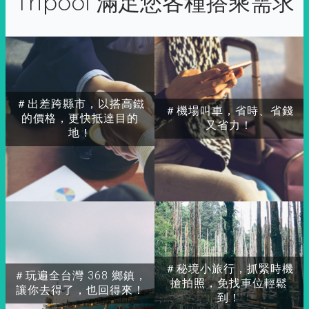
Tripool 滿足您各種搭乘需求
＃出差跨縣市，以搭高鐵
＃機場叫車，省時、省錢
的價格，更快抵達目的
又省力！
地！
＃秘境小旅行，抓緊時機
＃玩遍全台灣 368 鄉鎮，
搶拍照，免找車位輕鬆
讓你去得了，也回得來！
到！