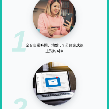
1
全台自選時間、地點，3 分鐘完成線
上預約叫車
2