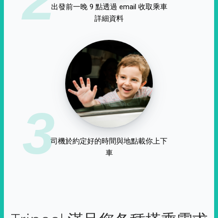
出發前一晚 9 點透過 email 收取乘車
詳細資料
3
司機於約定好的時間與地點載你上下
車