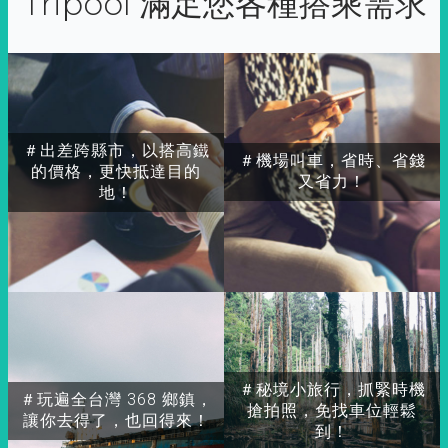
Tripool 滿足您各種搭乘需求
＃出差跨縣市，以搭高鐵
＃機場叫車，省時、省錢
的價格，更快抵達目的
又省力！
地！
＃秘境小旅行，抓緊時機
＃玩遍全台灣 368 鄉鎮，
搶拍照，免找車位輕鬆
讓你去得了，也回得來！
到！