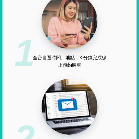
1
全台自選時間、地點，3 分鐘完成線
上預約叫車
2