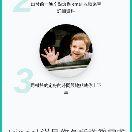
出發前一晚 9 點透過 email 收取乘車
詳細資料
3
司機於約定好的時間與地點載你上下
車