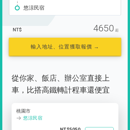
悠涼民宿
4650
NT$
起
輸入地址、位置獲取報價 →
從
你家
、
飯店
、
辦公室
直接上
車，
比搭高鐵轉計程車還便宜
桃園市
悠涼民宿
NT$5050