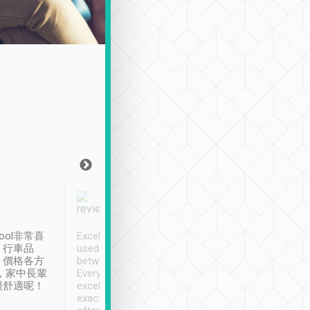
Joy Marsh
Benny Lau
1月12日
1 個月前
ool非常喜
Excellent service. We have
清境入住1晚, 由
、行車品
used Tripool to travel
清境, 都是乘坐由 Tri
、價格各方
between cities in Taiwan.
安排的車子, 接送都
，家中長輩
Every driver has been
去程司機早10分鐘到
很舒適呢！
excellent and arrives
程時遇上道路阻塞, 
exactly on time. As there is
鐘到達(可以接受),