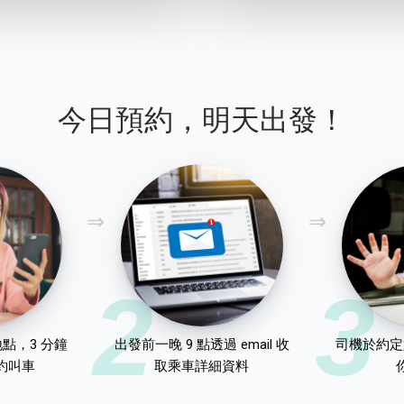
今日預約，明天出發！
2
3
點，3 分鐘
出發前一晚 9 點透過 email 收
司機於約定
約叫車
取乘車詳細資料