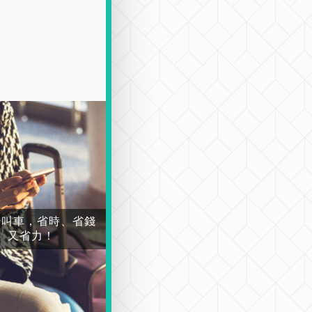
場叫車，省時、省錢
又省力！