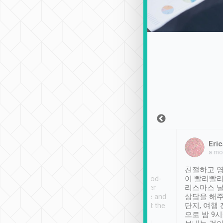
Sean Lee
Jack Ng
Eric
2018年12月30日
1個月前
a mo
ooking to Lavender
Tripool provides great
친절하고 영
- taichung.
service, vehicles in good-
이 빨리빨리
nous area with
condition and the driver
리스마스 
ny public transport.
service was awesome and
상담을 해주
er was so helpful
thoughtful. Driver went the
단지, 여행
ty ( telling us
extra mile on my last
으로 밤 9