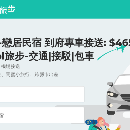
戀居民宿 到府專車接送: $465
ool旅步-交通|接駁|包車
，機場接送
遊、閨蜜小旅行、跨縣市出差
宿