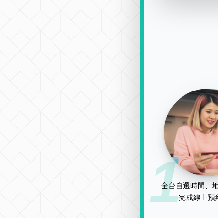
1
全台自選時間、地
完成線上預