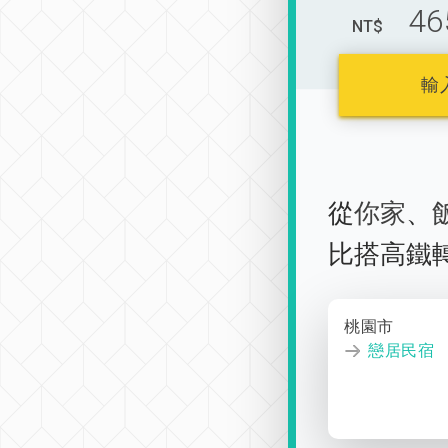
46
NT$
輸
從
你家
、
比搭高鐵
桃園市
戀居民宿