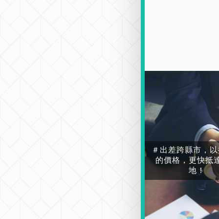
＃出差跨縣市，以
的價格，更快抵
地！