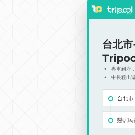
台北市-
Trip
專車到府
中長程出
台北市
戀居民