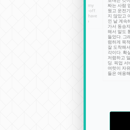
ther places of
booking to confirm if I
보내는 것이
t not known to
have safely arrived at my
짜는 사람 
 so definitely more
destination after drop-off.
웠고 운전기
se” feels). Really
Definitely something I have
지 않았고 
t. No delay in
not seen elsewhere 👍
낀 날 계속
and had a lovely
가서 동승자
up to lavender
해서 말도 
 Thank you tripool!
들었다. 그
렴하게 목
잘 도착해서
각이다. 확
저렴하고 일
딩. 픽업 
여럿이 자
들은 애용해