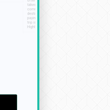
often limited English it
潔, 沒有煙味, 車
takes the difficulty out of
定
communicating the
destination details and
paying online prior to the
trip is very convenient.
Highly recommended