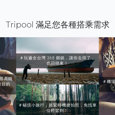
Tripool 滿足您各種搭乘需求
＃玩遍全台灣 368 鄉鎮，讓你去得了，
也回得來！
搭高鐵
＃機
達目的
＃秘境小旅行，抓緊時機搶拍照，免找車
位輕鬆到！