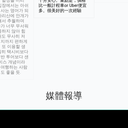
 일정을 미리
十分安心。重點是，價格
입장에서는 아쉬
比一般計程車or Uber便宜
사는 영어가 되
多。很美好的一次經驗
아리산에 안개가
해서 추월하며
가 너무 무서워
통하지 않아 힘
래도 무사히 저
적지까지 편하게
 또 이용할 생
실히 택시비보다
반 투어보다 샌
서비스 개념이라
유여행하는 사람
도 좋을 듯.
媒體報導