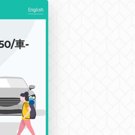
English
0/車-