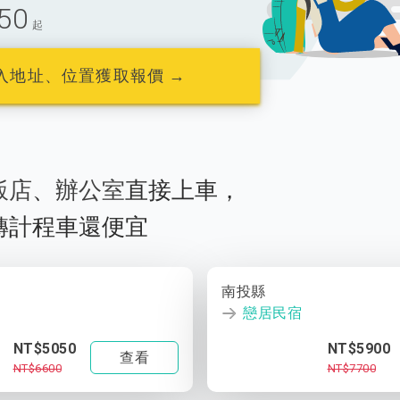
50
起
入地址、位置獲取報價 →
飯店
、
辦公室
直接上車，
轉計程車還便宜
南投縣
戀居民宿
NT$5050
NT$5900
查看
NT$6600
NT$7700