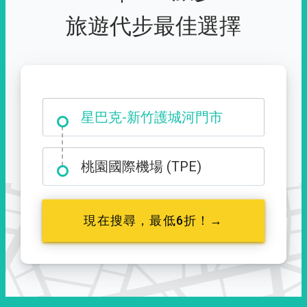
旅遊代步最佳選擇
大霸尖山登山口
星巴克-新竹護城河門市
桃園國際機場 (TPE)
現在搜尋，最低6折！→