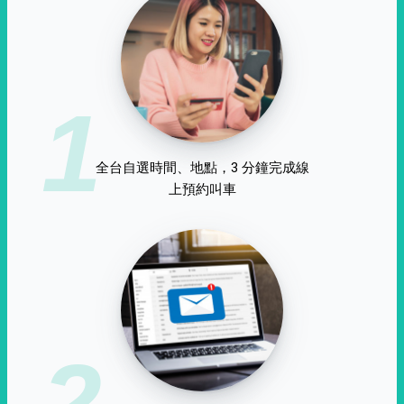
1
全台自選時間、地點，3 分鐘完成線
上預約叫車
2