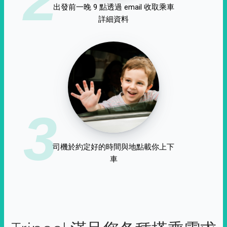
出發前一晚 9 點透過 email 收取乘車
詳細資料
3
司機於約定好的時間與地點載你上下
車