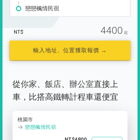
戀戀楓情民宿
4400
NT$
起
輸入地址、位置獲取報價 →
從
你家
、
飯店
、
辦公室
直接上
車，
比搭高鐵轉計程車還便宜
桃園市
戀戀楓情民宿
NT$4800