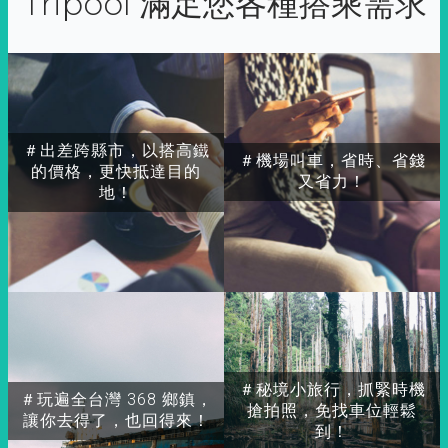
Tripool 滿足您各種搭乘需求
＃出差跨縣市，以搭高鐵
＃機場叫車，省時、省錢
的價格，更快抵達目的
又省力！
地！
＃秘境小旅行，抓緊時機
＃玩遍全台灣 368 鄉鎮，
搶拍照，免找車位輕鬆
讓你去得了，也回得來！
到！