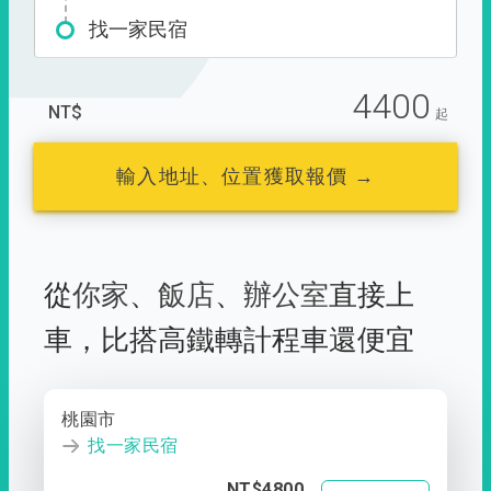
找一家民宿
4400
NT$
起
輸入地址、位置獲取報價 →
從
你家
、
飯店
、
辦公室
直接上
車，
比搭高鐵轉計程車還便宜
桃園市
找一家民宿
NT$4800