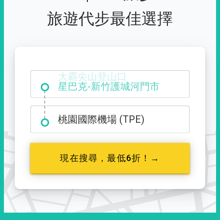
旅遊代步最佳選擇
大霸尖山登山口
桃園國際機場 (TPE)
現在搜尋，最低6折！→