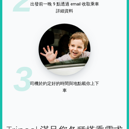
出發前一晚 9 點透過 email 收取乘車
詳細資料
3
司機於約定好的時間與地點載你上下
車