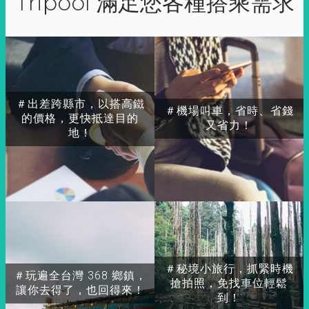
Tripool 滿足您各種搭乘需求
＃出差跨縣市，以搭高鐵
＃機場叫車，省時、省錢
的價格，更快抵達目的
又省力！
地！
＃秘境小旅行，抓緊時機
＃玩遍全台灣 368 鄉鎮，
搶拍照，免找車位輕鬆
讓你去得了，也回得來！
到！