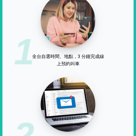
1
全台自選時間、地點，3 分鐘完成線
上預約叫車
2