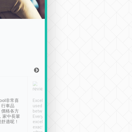
Joy Marsh
Benny Lau
1月12日
1 個月前
ool非常喜
Excellent service. We have
清境入住1晚, 由
、行車品
used Tripool to travel
清境, 都是乘坐由 Tri
、價格各方
between cities in Taiwan.
安排的車子, 接送都
，家中長輩
Every driver has been
去程司機早10分鐘到
很舒適呢！
excellent and arrives
程時遇上道路阻塞, 
exactly on time. As there is
鐘到達(可以接受),