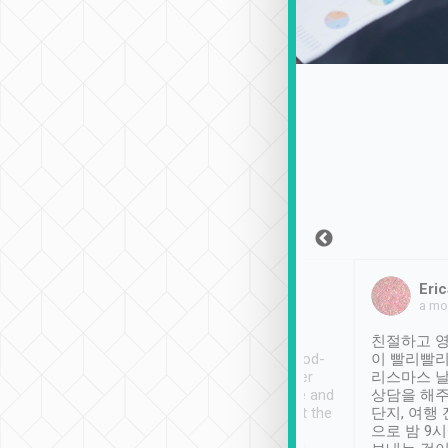
Sean Lee
Jack Ng
Eric
2018年12月30日
1個月前
a mo
ooking to Lavender
Tripool provides great
친절하고 영
- taichung.
service, vehicles in good-
이 빨리빨리
nous area with
condition and the driver
리스마스 
ny public transport.
service was awesome and
상담을 해주
er was so helpful
thoughtful. Driver went the
단지, 여행
ty ( telling us
extra mile on my last
으로 밤 9