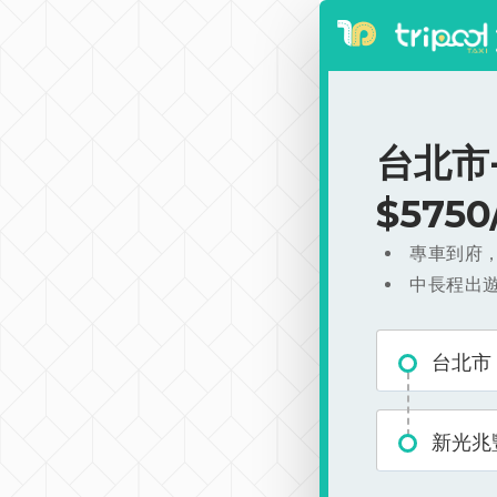
台北市
$575
專車到府
中長程出
台北市
新光兆