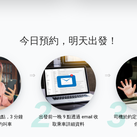
今日預約，明天出發！
2
3
點，3 分鐘
出發前一晚 9 點透過 email 收
司機於約定
約叫車
取乘車詳細資料