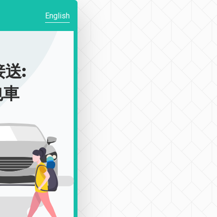
English
送:
包車