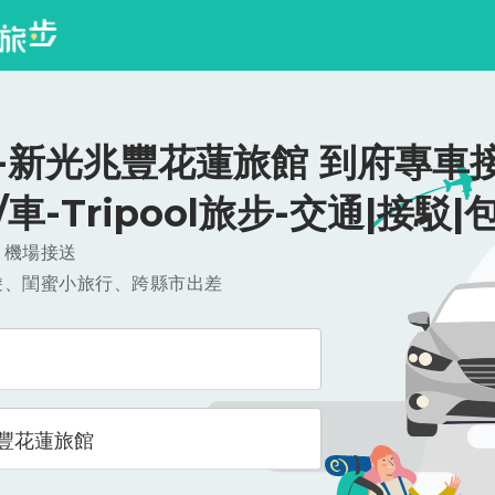
-新光兆豐花蓮旅館 到府專車接
0/車-Tripool旅步-交通|接駁|
，機場接送
遊、閨蜜小旅行、跨縣市出差
豐花蓮旅館