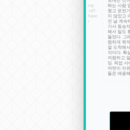
ther places of
booking to confirm if I
보내는 것이
t not known to
have safely arrived at my
짜는 사람 
 so definitely more
destination after drop-off.
웠고 운전기
se” feels). Really
Definitely something I have
지 않았고 
t. No delay in
not seen elsewhere 👍
낀 날 계속
and had a lovely
가서 동승자
up to lavender
해서 말도 
 Thank you tripool!
들었다. 그
렴하게 목
잘 도착해서
각이다. 확
저렴하고 일
딩. 픽업 
여럿이 자
들은 애용해