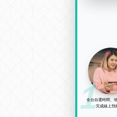
1
全台自選時間、地
完成線上預