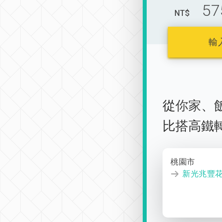
57
NT$
輸
從
你家
、
比搭高鐵
桃園市
新光兆豐