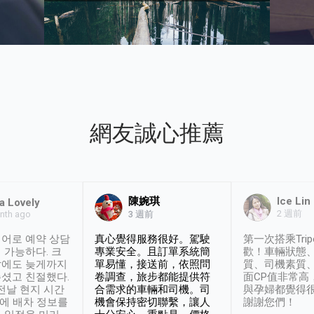
網友誠心推薦
陳婉琪
Ice Lin
a Lovely
2 週前
nth ago
3 週前
어로 예약 상담
真心覺得服務很好。駕駛
第一次搭乘Trip
 가능하다. 크
專業安全。且訂單系統簡
歡！車輛狀態
날에도 늦게까지
單易懂，接送前，依照問
質、司機素質
셨고 친절했다.
卷調查，旅步都能提供符
面CP值非常高
 전날 현지 시간
合需求的車輛和司機。司
與孕婦都覺得
시에 배차 정보를
機會保持密切聯繫，讓人
謝謝您們！