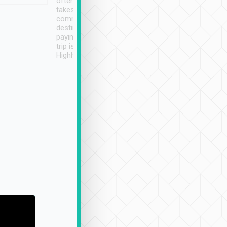
often limited English it
潔, 沒有煙味, 車
takes the difficulty out of
定
communicating the
destination details and
paying online prior to the
trip is very convenient.
Highly recommended