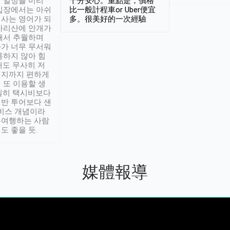
 일정을 미리
十分安心。重點是，價格
입장에서는 아쉬
比一般計程車or Uber便宜
사는 영어가 되
多。很美好的一次經驗
아리산에 안개가
해서 추월하며
가 너무 무서워
통하지 않아 힘
래도 무사히 저
적지까지 편하게
 또 이용할 생
실히 택시비보다
반 투어보다 샌
서비스 개념이라
유여행하는 사람
도 좋을 듯.
媒體報導