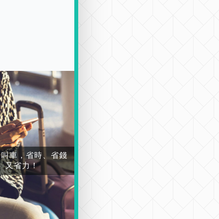
場叫車，省時、省錢
又省力！