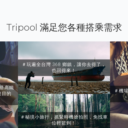
Tripool 滿足您各種搭乘需求
＃玩遍全台灣 368 鄉鎮，讓你去得了，
也回得來！
搭高鐵
＃機
達目的
＃秘境小旅行，抓緊時機搶拍照，免找車
位輕鬆到！