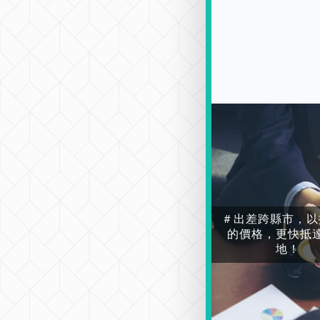
＃出差跨縣市，以
的價格，更快抵
地！