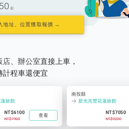
50
起
入地址、位置獲取報價 →
飯店
、
辦公室
直接上車，
轉計程車還便宜
南投縣
花蓮旅館
新光兆豐花蓮旅館
NT$6100
NT$7050
查看
NT$7900
NT$9200