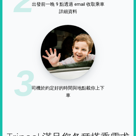
出發前一晚 9 點透過 email 收取乘車
詳細資料
3
司機於約定好的時間與地點載你上下
車