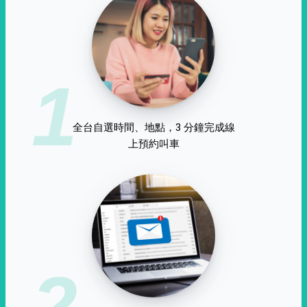
1
全台自選時間、地點，3 分鐘完成線
上預約叫車
2