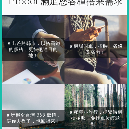
Tripool 滿足您各種搭乘需求
＃出差跨縣市，以搭高鐵
＃機場叫車，省時、省錢
的價格，更快抵達目的
又省力！
地！
＃秘境小旅行，抓緊時機
＃玩遍全台灣 368 鄉鎮，
搶拍照，免找車位輕鬆
讓你去得了，也回得來！
到！