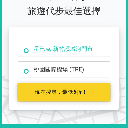
旅遊代步最佳選擇
大霸尖山登山口
星巴克-新竹護城河門市
桃園國際機場 (TPE)
現在搜尋，最低6折！→