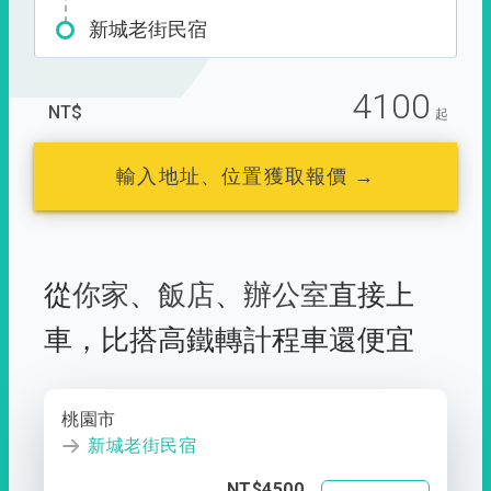
新城老街民宿
4100
NT$
起
輸入地址、位置獲取報價 →
從
你家
、
飯店
、
辦公室
直接上
車，
比搭高鐵轉計程車還便宜
桃園市
新城老街民宿
NT$4500