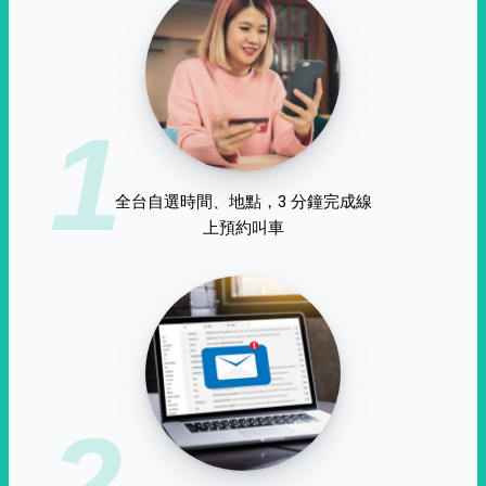
1
全台自選時間、地點，3 分鐘完成線
上預約叫車
2