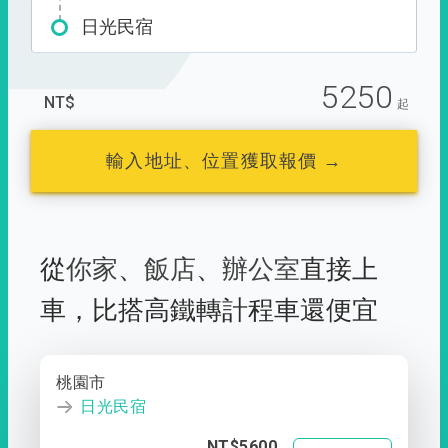
日光民宿
5250
NT$
起
輸入地址、位置獲取報價 →
從
你家
、
飯店
、
辦公室
直接上
車，
比搭高鐵轉計程車還便宜
桃園市
日光民宿
NT$5600