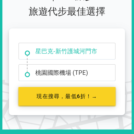
旅遊代步最佳選擇
大霸尖山登山口
星巴克-新竹護城河門市
桃園國際機場 (TPE)
現在搜尋，最低6折！→