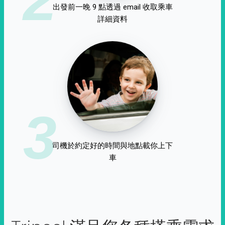
出發前一晚 9 點透過 email 收取乘車
詳細資料
3
司機於約定好的時間與地點載你上下
車