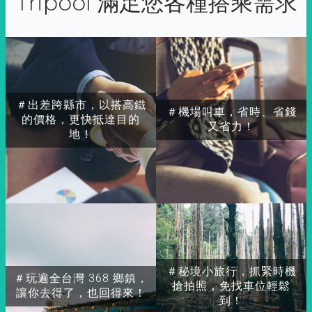
Tripool 滿足您各種搭乘需求
＃出差跨縣市，以搭高鐵
＃機場叫車，省時、省錢
的價格，更快抵達目的
又省力！
地！
＃秘境小旅行，抓緊時機
＃玩遍全台灣 368 鄉鎮，
搶拍照，免找車位輕鬆
讓你去得了，也回得來！
到！