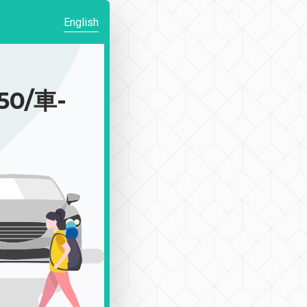
English
0/車-