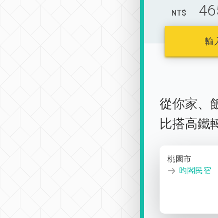
46
NT$
輸
從
你家
、
比搭高鐵
桃園市
昀閣民宿