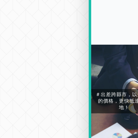
＃出差跨縣市，以
的價格，更快抵
地！