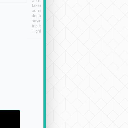
often limited English it
潔, 沒有煙味, 車
takes the difficulty out of
定
communicating the
destination details and
paying online prior to the
trip is very convenient.
Highly recommended