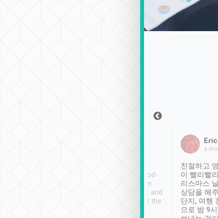
Sean Lee
Jack Ng
Eric
2018年12月30日
1個月前
a mo
ooking to Lavender
Tripool provides great
친절하고 영
- taichung.
service, vehicles in good-
이 빨리빨리
nous area with
condition and the driver
리스마스 
ny public transport.
service was awesome and
상담을 해주
er was so helpful
thoughtful. Driver went the
단지, 여행
ty ( telling us
extra mile on my last
으로 밤 9