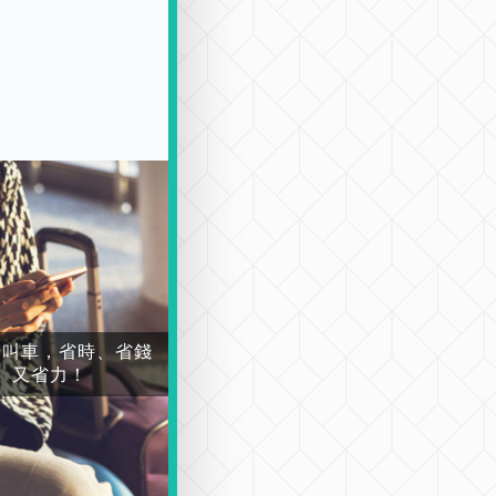
場叫車，省時、省錢
又省力！