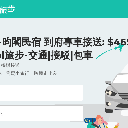
昀閣民宿 到府專車接送: $465
ool旅步-交通|接駁|包車
，機場接送
遊、閨蜜小旅行、跨縣市出差
宿