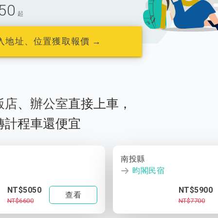
50
起
入地址、位置獲取報價 →
飯店
、
辦公室
直接上車，
轉計程車還便宜
南投縣
昀閣民宿
NT$5050
NT$5900
查看
NT$6600
NT$7700