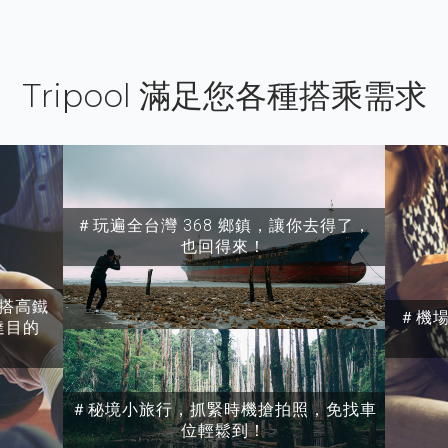
Tripool 滿足您各種搭乘需求
＃玩遍全台灣 368 鄉鎮，讓你去得了，
也回得來！
搭高鐵
＃機
達目的
＃秘境小旅行，抓緊時機搶拍照，免找車
位輕鬆到！