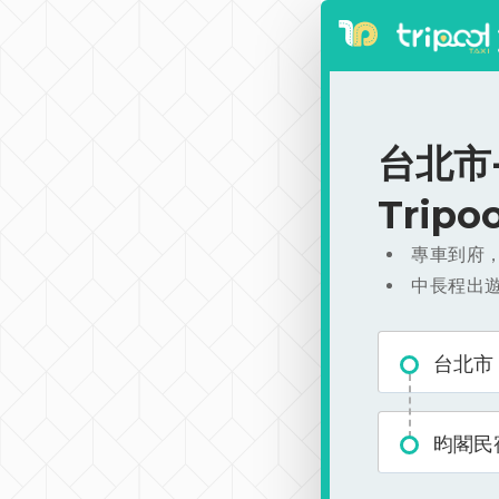
台北市-
Trip
專車到府
中長程出
台北市
昀閣民