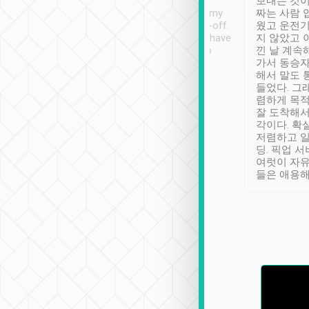
ther places of
booking to confirm if I
보내는 것이
t not known to
have safely arrived at my
짜는 사람 
 so definitely more
destination after drop-off.
웠고 운전기
se” feels). Really
Definitely something I have
지 않았고 
t. No delay in
not seen elsewhere 👍
낀 날 계속
and had a lovely
가서 동승자
up to lavender
해서 말도 
 Thank you tripool!
들었다. 그
렴하게 목
잘 도착해서
각이다. 확
저렴하고 일
딩. 픽업 
여럿이 자
들은 애용해