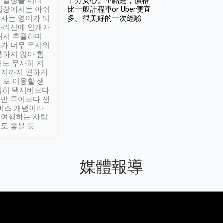
 일정을 미리
十分安心。重點是，價格
입장에서는 아쉬
比一般計程車or Uber便宜
사는 영어가 되
多。很美好的一次經驗
아리산에 안개가
해서 추월하며
가 너무 무서워
통하지 않아 힘
래도 무사히 저
적지까지 편하게
 또 이용할 생
실히 택시비보다
반 투어보다 샌
서비스 개념이라
유여행하는 사람
도 좋을 듯.
媒體報導