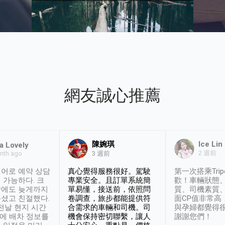
網友誠心推薦
陳婉琪
Ice Lin
a Lovely
2 週前
nth ago
3 週前
어로 예약 상담
真心覺得服務很好。駕駛
第一次搭乘Trip
 가능하다. 크
專業安全。且訂單系統簡
歡！車輛狀態
날에도 늦게까지
單易懂，接送前，依照問
質、司機素質
셨고 친절했다.
卷調查，旅步都能提供符
面CP值非常高
 전날 현지 시간
合需求的車輛和司機。司
與孕婦都覺得
시에 배차 정보를
機會保持密切聯繫，讓人
謝謝您們！