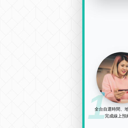
1
全台自選時間、地
完成線上預