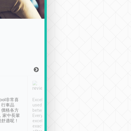
Joy Marsh
Benny Lau
1月12日
1 個月前
ool非常喜
Excellent service. We have
清境入住1晚, 由
、行車品
used Tripool to travel
清境, 都是乘坐由 Tri
、價格各方
between cities in Taiwan.
安排的車子, 接送都
，家中長輩
Every driver has been
去程司機早10分鐘到
很舒適呢！
excellent and arrives
程時遇上道路阻塞, 
exactly on time. As there is
鐘到達(可以接受),