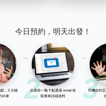
今日預約，明天出發！
2
3
點，3 分鐘
出發前一晚 9 點透過 email 收
司機於約定
約叫車
取乘車詳細資料