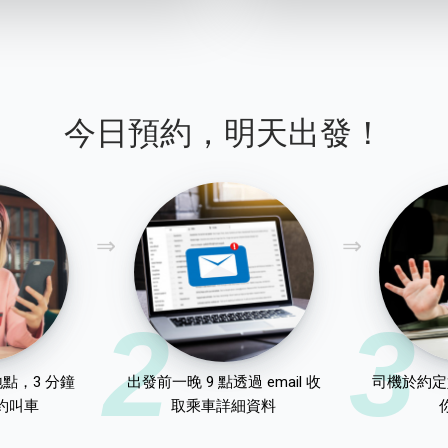
今日預約，明天出發！
2
3
點，3 分鐘
出發前一晚 9 點透過 email 收
司機於約定
約叫車
取乘車詳細資料