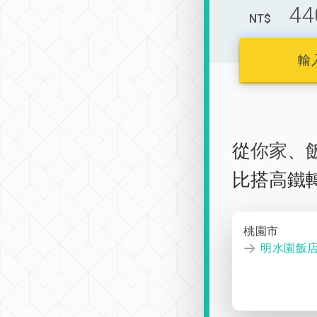
44
NT$
輸
從
你家
、
比搭高鐵
桃園市
明水園飯