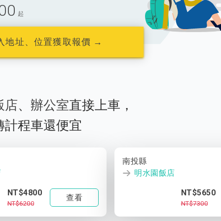
00
起
入地址、位置獲取報價 →
飯店
、
辦公室
直接上車，
轉計程車還便宜
南投縣
店
明水園飯店
NT$4800
NT$5650
查看
NT$6200
NT$7300