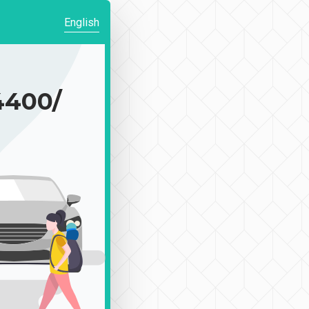
English
400/