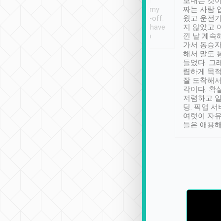
ther places of
booking to confirm if I
보내는 것이
t not known to
have safely arrived at my
짜는 사람 
 so definitely more
destination after drop-off.
웠고 운전기
se” feels). Really
Definitely something I have
지 않았고 
t. No delay in
not seen elsewhere 👍
낀 날 계속
and had a lovely
가서 동승자
up to lavender
해서 말도 
 Thank you tripool!
들었다. 그
렴하게 목
잘 도착해서
각이다. 확
저렴하고 일
딩. 픽업 
여럿이 자
들은 애용해