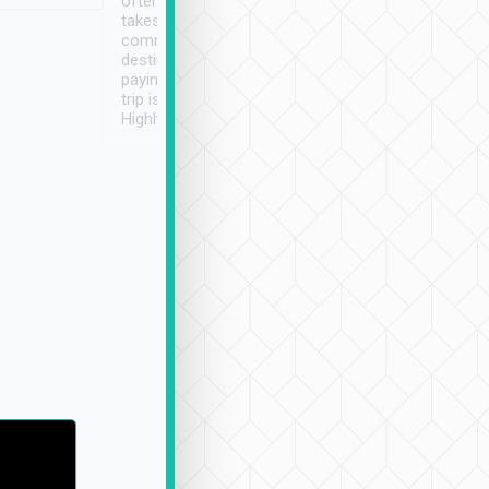
often limited English it
潔, 沒有煙味, 車
takes the difficulty out of
定
communicating the
destination details and
paying online prior to the
trip is very convenient.
Highly recommended