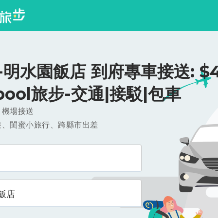
明水園飯店 到府專車接送: $4
ipool旅步-交通|接駁|包車
，機場接送
遊、閨蜜小旅行、跨縣市出差
飯店