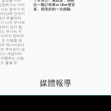
 일정을 미리
十分安心。重點是，價格
입장에서는 아쉬
比一般計程車or Uber便宜
사는 영어가 되
多。很美好的一次經驗
아리산에 안개가
해서 추월하며
가 너무 무서워
통하지 않아 힘
래도 무사히 저
적지까지 편하게
 또 이용할 생
실히 택시비보다
반 투어보다 샌
서비스 개념이라
유여행하는 사람
도 좋을 듯.
媒體報導