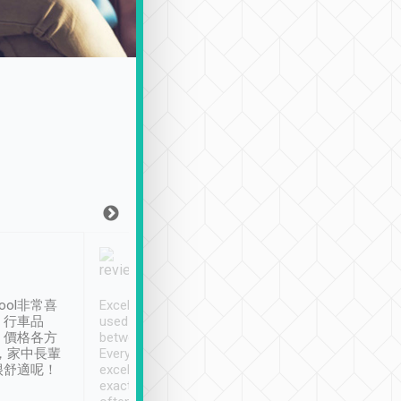
Joy Marsh
Benny Lau
1月12日
1 個月前
ool非常喜
Excellent service. We have
清境入住1晚, 由
、行車品
used Tripool to travel
清境, 都是乘坐由 Tri
、價格各方
between cities in Taiwan.
安排的車子, 接送都
，家中長輩
Every driver has been
去程司機早10分鐘到
很舒適呢！
excellent and arrives
程時遇上道路阻塞, 
exactly on time. As there is
鐘到達(可以接受),