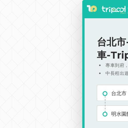
台北市-
車-Tr
專車到府
中長程出
台北市
明水園