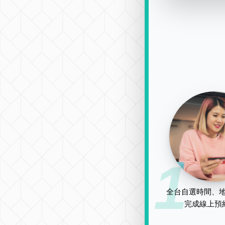
1
全台自選時間、地
完成線上預