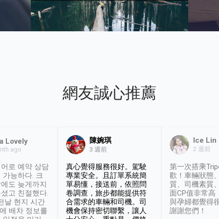
網友誠心推薦
陳婉琪
Ice Lin
a Lovely
2 週前
nth ago
3 週前
어로 예약 상담
真心覺得服務很好。駕駛
第一次搭乘Trip
 가능하다. 크
專業安全。且訂單系統簡
歡！車輛狀態
날에도 늦게까지
單易懂，接送前，依照問
質、司機素質
셨고 친절했다.
卷調查，旅步都能提供符
面CP值非常高
 전날 현지 시간
合需求的車輛和司機。司
與孕婦都覺得
시에 배차 정보를
機會保持密切聯繫，讓人
謝謝您們！