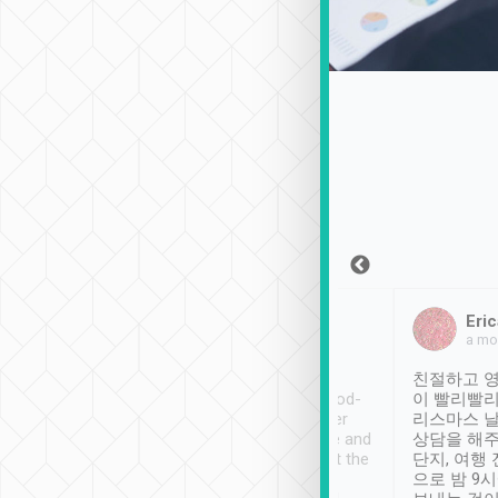
Sean Lee
Jack Ng
Eric
2018年12月30日
1個月前
a mo
ooking to Lavender
Tripool provides great
친절하고 영
- taichung.
service, vehicles in good-
이 빨리빨리
nous area with
condition and the driver
리스마스 
ny public transport.
service was awesome and
상담을 해주
er was so helpful
thoughtful. Driver went the
단지, 여행
ty ( telling us
extra mile on my last
으로 밤 9