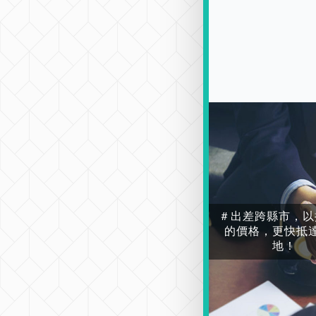
＃出差跨縣市，以
的價格，更快抵
地！