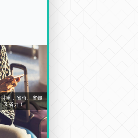
場叫車，省時、省錢
又省力！