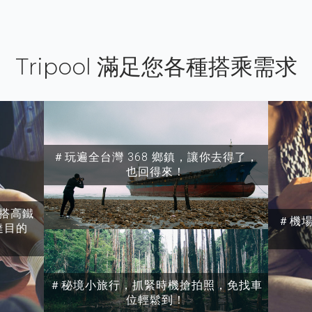
Tripool 滿足您各種搭乘需求
＃玩遍全台灣 368 鄉鎮，讓你去得了，
也回得來！
搭高鐵
＃機
達目的
＃秘境小旅行，抓緊時機搶拍照，免找車
位輕鬆到！