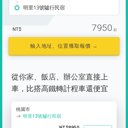
明里13號驢行民宿
7950
NT$
起
輸入地址、位置獲取報價 →
從
你家
、
飯店
、
辦公室
直接上
車，
比搭高鐵轉計程車還便宜
桃園市
明里13號驢行民宿
NT$8950