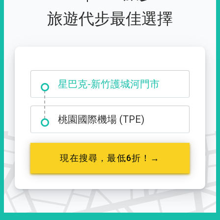
旅遊代步最佳選擇
大霸尖山登山口
星巴克-新竹護城河門市
桃園國際機場 (TPE)
現在搜尋，最低6折！→