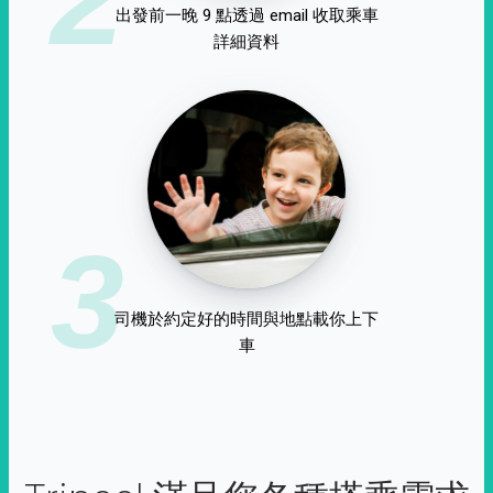
出發前一晚 9 點透過 email 收取乘車
詳細資料
3
司機於約定好的時間與地點載你上下
車