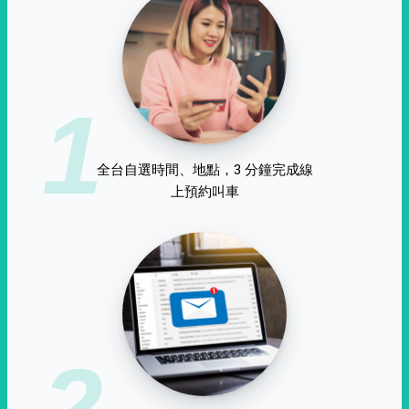
1
全台自選時間、地點，3 分鐘完成線
上預約叫車
2