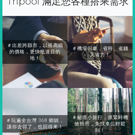
Tripool 滿足您各種搭乘需求
＃出差跨縣市，以搭高鐵
＃機場叫車，省時、省錢
的價格，更快抵達目的
又省力！
地！
＃秘境小旅行，抓緊時機
＃玩遍全台灣 368 鄉鎮，
搶拍照，免找車位輕鬆
讓你去得了，也回得來！
到！