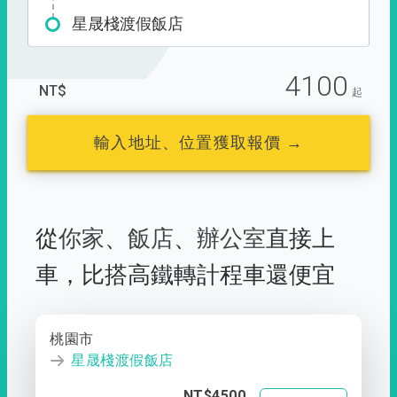
星晟棧渡假飯店
4100
NT$
起
輸入地址、位置獲取報價 →
從
你家
、
飯店
、
辦公室
直接上
車，
比搭高鐵轉計程車還便宜
桃園市
星晟棧渡假飯店
NT$4500