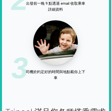
出發前一晚 9 點透過 email 收取乘車
詳細資料
3
司機於約定好的時間與地點載你上下
車