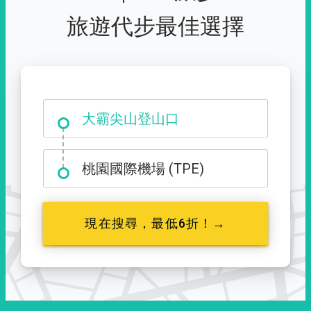
旅遊代步最佳選擇
大霸尖山登山口
桃園國際機場 (TPE)
現在搜尋，最低6折！→