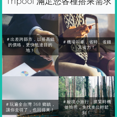
Tripool 滿足您各種搭乘需求
＃出差跨縣市，以搭高鐵
＃機場叫車，省時、省錢
的價格，更快抵達目的
又省力！
地！
＃秘境小旅行，抓緊時機
＃玩遍全台灣 368 鄉鎮，
搶拍照，免找車位輕鬆
讓你去得了，也回得來！
到！