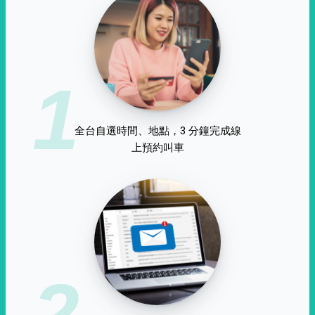
1
全台自選時間、地點，3 分鐘完成線
上預約叫車
2