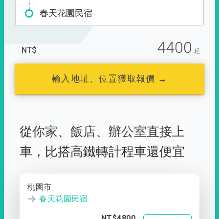
春天花園民宿
4400
NT$
起
輸入地址、位置獲取報價 →
從
你家
、
飯店
、
辦公室
直接上
車，
比搭高鐵轉計程車還便宜
桃園市
春天花園民宿
NT$4800