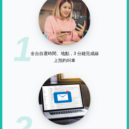
1
全台自選時間、地點，3 分鐘完成線
上預約叫車
2