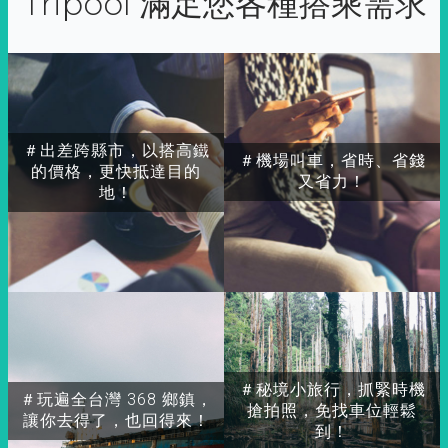
Tripool 滿足您各種搭乘需求
＃出差跨縣市，以搭高鐵
＃機場叫車，省時、省錢
的價格，更快抵達目的
又省力！
地！
＃秘境小旅行，抓緊時機
＃玩遍全台灣 368 鄉鎮，
搶拍照，免找車位輕鬆
讓你去得了，也回得來！
到！