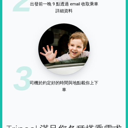
出發前一晚 9 點透過 email 收取乘車
詳細資料
3
司機於約定好的時間與地點載你上下
車