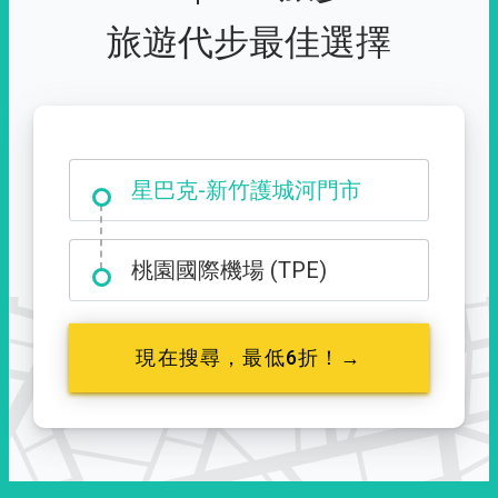
旅遊代步最佳選擇
大霸尖山登山口
星巴克-新竹護城河門市
桃園國際機場 (TPE)
現在搜尋，最低6折！→