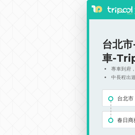
台北市-
車-Tr
專車到府
中長程出
台北市
春日商