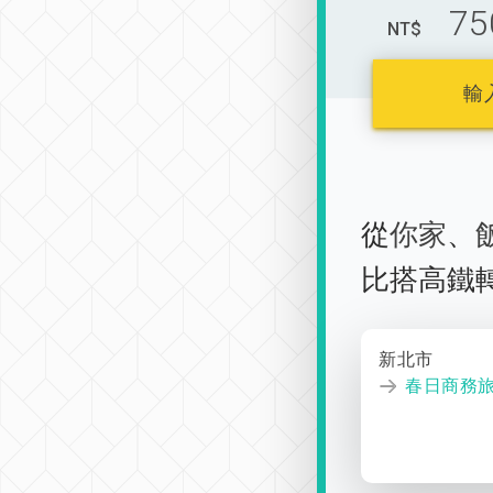
75
NT$
輸
從
你家
、
比搭高鐵
新北市
春日商務