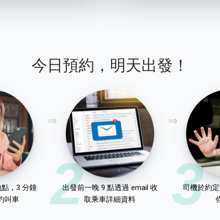
今日預約，明天出發！
2
3
點，3 分鐘
出發前一晚 9 點透過 email 收
司機於約定
約叫車
取乘車詳細資料