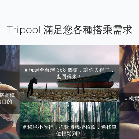
Tripool 滿足您各種搭乘需求
＃玩遍全台灣 368 鄉鎮，讓你去得了，
也回得來！
搭高鐵
＃機
達目的
＃秘境小旅行，抓緊時機搶拍照，免找車
位輕鬆到！