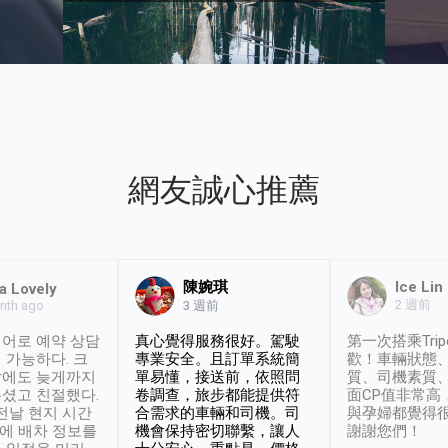
網友誠心推薦
陳婉琪
Ice Lin
a Lovely
2 週前
nth ago
3 週前
어로 예약 상담
真心覺得服務很好。駕駛
第一次搭乘Trip
 가능하다. 크
專業安全。且訂單系統簡
歡！車輛狀態
날에도 늦게까지
單易懂，接送前，依照問
質、司機素質
셨고 친절했다.
卷調查，旅步都能提供符
面CP值非常高
 전날 현지 시간
合需求的車輛和司機。司
與孕婦都覺得
시에 배차 정보를
機會保持密切聯繫，讓人
謝謝您們！