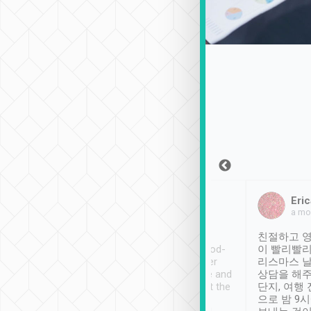
Sean Lee
Jack Ng
Eric
2018年12月30日
1個月前
a mo
ooking to Lavender
Tripool provides great
친절하고 영
- taichung.
service, vehicles in good-
이 빨리빨리
nous area with
condition and the driver
리스마스 
ny public transport.
service was awesome and
상담을 해주
er was so helpful
thoughtful. Driver went the
단지, 여행
ty ( telling us
extra mile on my last
으로 밤 9