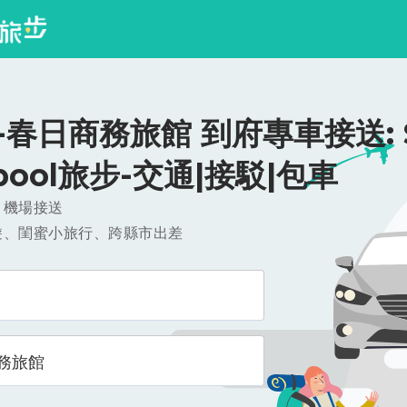
春日商務旅館 到府專車接送: $
ipool旅步-交通|接駁|包車
，機場接送
遊、閨蜜小旅行、跨縣市出差
務旅館