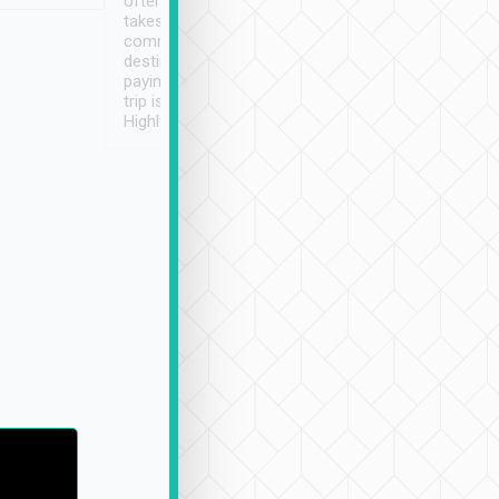
often limited English it
潔, 沒有煙味, 車
takes the difficulty out of
定
communicating the
destination details and
paying online prior to the
trip is very convenient.
Highly recommended