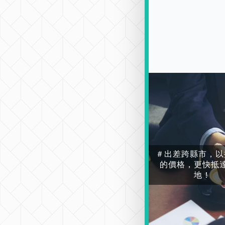
＃出差跨縣市，以
的價格，更快抵
地！