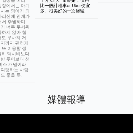
 일정을 미리
十分安心。重點是，價格
입장에서는 아쉬
比一般計程車or Uber便宜
사는 영어가 되
多。很美好的一次經驗
아리산에 안개가
해서 추월하며
가 너무 무서워
통하지 않아 힘
래도 무사히 저
적지까지 편하게
 또 이용할 생
실히 택시비보다
반 투어보다 샌
서비스 개념이라
유여행하는 사람
도 좋을 듯.
媒體報導