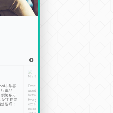
Joy Marsh
Benny Lau
1月12日
1 個月前
ool非常喜
Excellent service. We have
清境入住1晚, 由
、行車品
used Tripool to travel
清境, 都是乘坐由 Tri
、價格各方
between cities in Taiwan.
安排的車子, 接送都
，家中長輩
Every driver has been
去程司機早10分鐘到
很舒適呢！
excellent and arrives
程時遇上道路阻塞, 
exactly on time. As there is
鐘到達(可以接受),