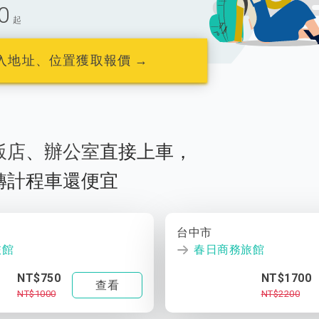
0
起
入地址、位置獲取報價 →
飯店
、
辦公室
直接上車，
轉計程車還便宜
台中市
旅館
春日商務旅館
NT$750
NT$1700
查看
NT$1000
NT$2200