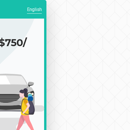
English
750/