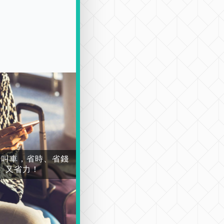
場叫車，省時、省錢
又省力！