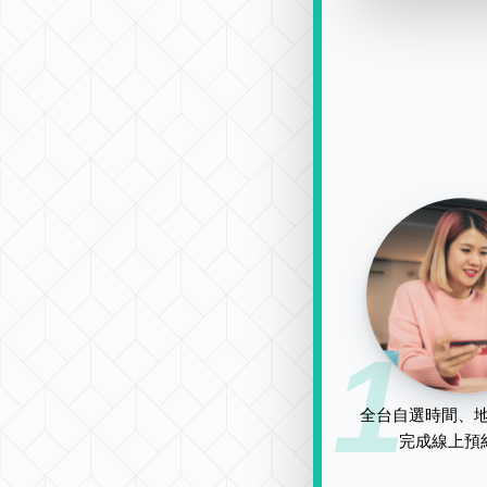
1
全台自選時間、地
完成線上預