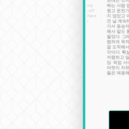
ther places of
booking to confirm if I
보내는 것이
t not known to
have safely arrived at my
짜는 사람 
 so definitely more
destination after drop-off.
웠고 운전기
se” feels). Really
Definitely something I have
지 않았고 
t. No delay in
not seen elsewhere 👍
낀 날 계속
and had a lovely
가서 동승자
up to lavender
해서 말도 
 Thank you tripool!
들었다. 그
렴하게 목
잘 도착해서
각이다. 확
저렴하고 일
딩. 픽업 
여럿이 자
들은 애용해