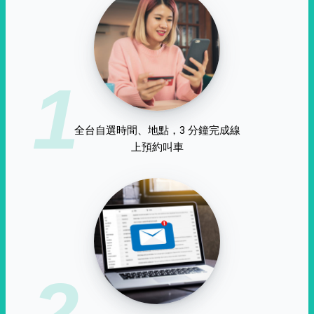
1
全台自選時間、地點，3 分鐘完成線
上預約叫車
2