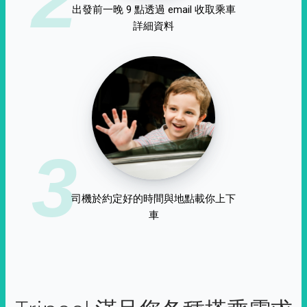
出發前一晚 9 點透過 email 收取乘車
詳細資料
3
司機於約定好的時間與地點載你上下
車