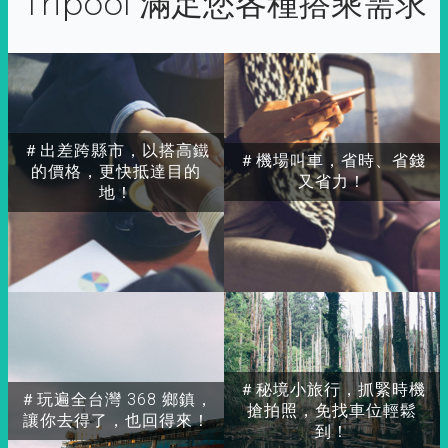
Tripool 滿足您各種搭乘需求
＃出差跨縣市，以搭高鐵
＃機場叫車，省時、省錢
的價格，更快抵達目的
又省力！
地！
＃秘境小旅行，抓緊時機
＃玩遍全台灣 368 鄉鎮，
搶拍照，免找車位輕鬆
讓你去得了，也回得來！
到！