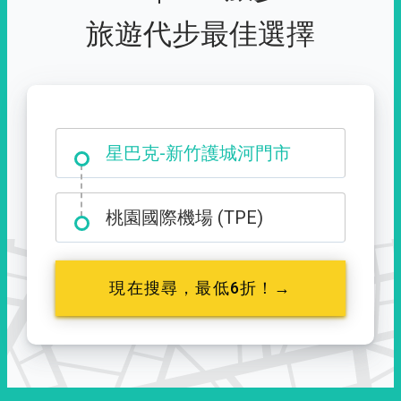
旅遊代步最佳選擇
大霸尖山登山口
星巴克-新竹護城河門市
桃園國際機場 (TPE)
現在搜尋，最低6折！→