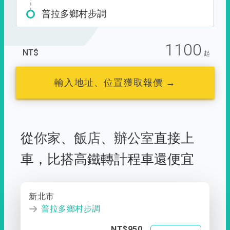
普拉多鄉村步調
1100
NT$
起
輸入地址、位置獲取報價 →
從
你家
、
飯店
、
辦公室
直接上
車，
比搭高鐵轉計程車還便宜
新北市
普拉多鄉村步調
NT$950