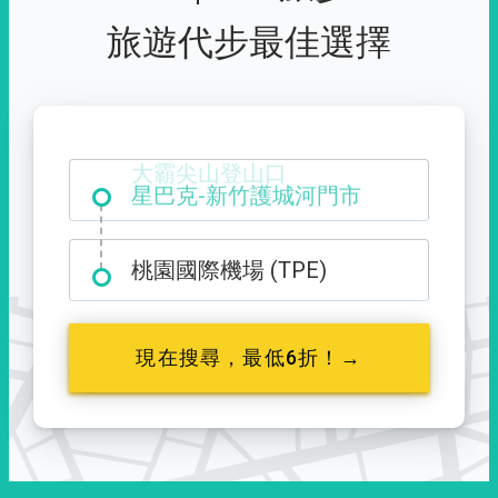
旅遊代步最佳選擇
大霸尖山登山口
桃園國際機場 (TPE)
現在搜尋，最低6折！→