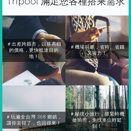
Tripool 滿足您各種搭乘需求
＃出差跨縣市，以搭高鐵
＃機場叫車，省時、省錢
的價格，更快抵達目的
又省力！
地！
＃秘境小旅行，抓緊時機
＃玩遍全台灣 368 鄉鎮，
搶拍照，免找車位輕鬆
讓你去得了，也回得來！
到！