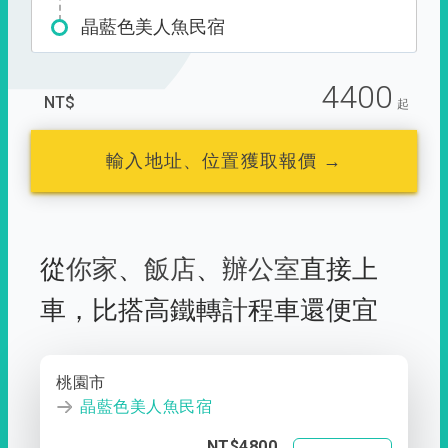
晶藍色美人魚民宿
4400
NT$
起
輸入地址、位置獲取報價 →
從
你家
、
飯店
、
辦公室
直接上
車，
比搭高鐵轉計程車還便宜
桃園市
晶藍色美人魚民宿
NT$4800