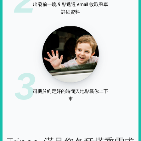
出發前一晚 9 點透過 email 收取乘車
詳細資料
3
司機於約定好的時間與地點載你上下
車