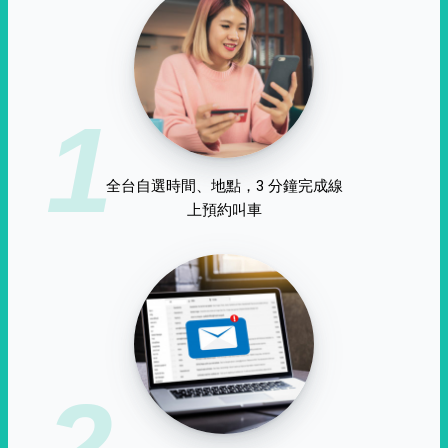
1
全台自選時間、地點，3 分鐘完成線
上預約叫車
2