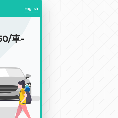
English
0/車-