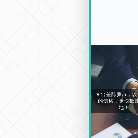
＃出差跨縣市，以
的價格，更快抵
地！