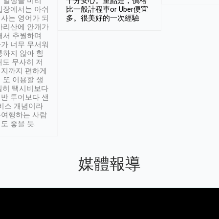
 일정을 미리
十分安心。重點是，價格
입장에서는 아쉬
比一般計程車or Uber便宜
사는 영어가 되
多。很美好的一次經驗
아리산에 안개가
해서 추월하며
가 너무 무서워
통하지 않아 힘
래도 무사히 저
적지까지 편하게
 또 이용할 생
실히 택시비보다
반 투어보다 샌
서비스 개념이라
유여행하는 사람
도 좋을 듯.
媒體報導