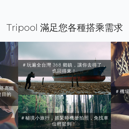
Tripool 滿足您各種搭乘需求
＃玩遍全台灣 368 鄉鎮，讓你去得了，
也回得來！
搭高鐵
＃機
達目的
＃秘境小旅行，抓緊時機搶拍照，免找車
位輕鬆到！