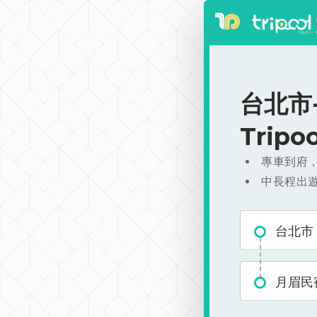
台北市-
Trip
專車到府
中長程出
台北市
月眉民