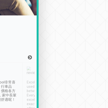
Joy Marsh
Benny Lau
1月12日
1 個月前
ool非常喜
Excellent service. We have
清境入住1晚, 由
、行車品
used Tripool to travel
清境, 都是乘坐由 Tri
、價格各方
between cities in Taiwan.
安排的車子, 接送都
，家中長輩
Every driver has been
去程司機早10分鐘到
很舒適呢！
excellent and arrives
程時遇上道路阻塞, 
exactly on time. As there is
鐘到達(可以接受),