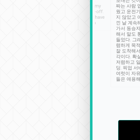
ther places of
booking to confirm if I
보내는 것이
t not known to
have safely arrived at my
짜는 사람 
 so definitely more
destination after drop-off.
웠고 운전기
se” feels). Really
Definitely something I have
지 않았고 
t. No delay in
not seen elsewhere 👍
낀 날 계속
and had a lovely
가서 동승자
up to lavender
해서 말도 
 Thank you tripool!
들었다. 그
렴하게 목
잘 도착해서
각이다. 확
저렴하고 일
딩. 픽업 
여럿이 자
들은 애용해