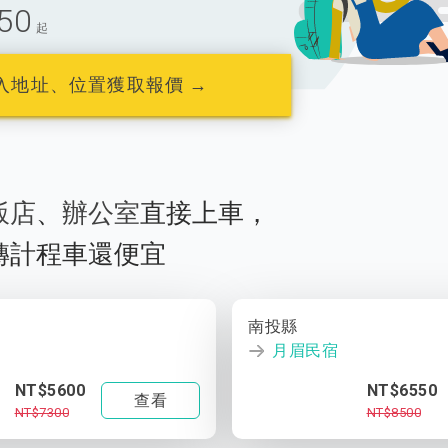
50
起
入地址、位置獲取報價 →
飯店
、
辦公室
直接上車，
轉計程車還便宜
南投縣
月眉民宿
NT$5600
NT$6550
查看
NT$7300
NT$8500