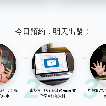
今日預約，明天出發！
2
3
點，3 分鐘
出發前一晚 9 點透過 email 收
司機於約定
約叫車
取乘車詳細資料