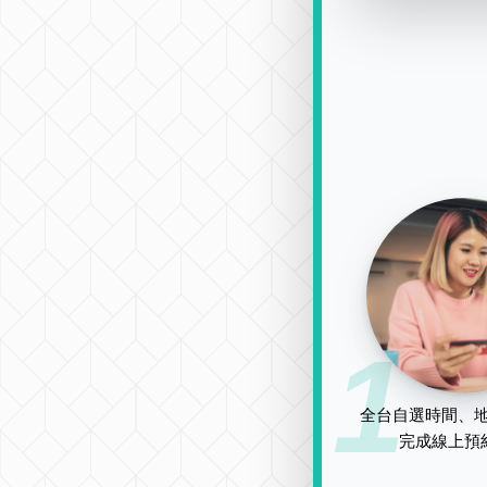
1
全台自選時間、地
完成線上預