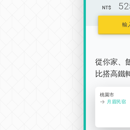
52
NT$
輸
從
你家
、
比搭高鐵
桃園市
月眉民宿