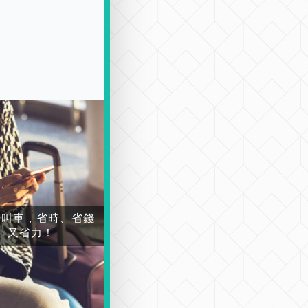
場叫車，省時、省錢
又省力！