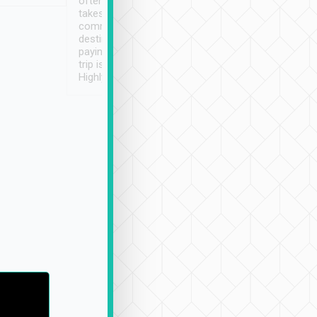
often limited English it
潔, 沒有煙味, 車
takes the difficulty out of
定
communicating the
destination details and
paying online prior to the
trip is very convenient.
Highly recommended