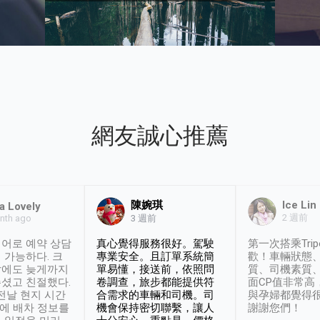
網友誠心推薦
陳婉琪
Ice Lin
a Lovely
2 週前
nth ago
3 週前
어로 예약 상담
真心覺得服務很好。駕駛
第一次搭乘Trip
 가능하다. 크
專業安全。且訂單系統簡
歡！車輛狀態
날에도 늦게까지
單易懂，接送前，依照問
質、司機素質
셨고 친절했다.
卷調查，旅步都能提供符
面CP值非常高
 전날 현지 시간
合需求的車輛和司機。司
與孕婦都覺得
시에 배차 정보를
機會保持密切聯繫，讓人
謝謝您們！