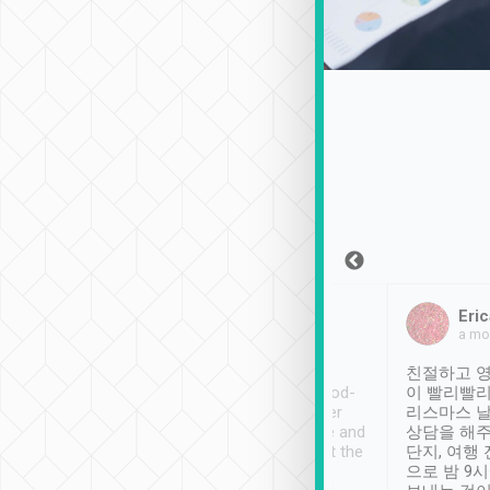
Sean Lee
Jack Ng
Eric
2018年12月30日
1個月前
a mo
ooking to Lavender
Tripool provides great
친절하고 영
- taichung.
service, vehicles in good-
이 빨리빨리
nous area with
condition and the driver
리스마스 
ny public transport.
service was awesome and
상담을 해주
er was so helpful
thoughtful. Driver went the
단지, 여행
ty ( telling us
extra mile on my last
으로 밤 9