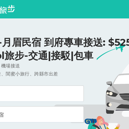
月眉民宿 到府專車接送: $525
ool旅步-交通|接駁|包車
，機場接送
遊、閨蜜小旅行、跨縣市出差
宿