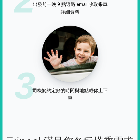
出發前一晚 9 點透過 email 收取乘車
詳細資料
3
司機於約定好的時間與地點載你上下
車