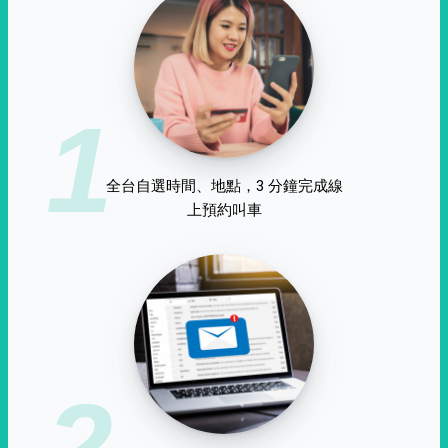
1
全台自選時間、地點，3 分鐘完成線
上預約叫車
2