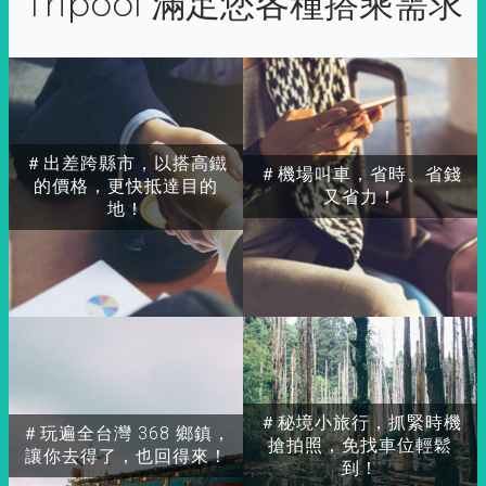
Tripool 滿足您各種搭乘需求
＃出差跨縣市，以搭高鐵
＃機場叫車，省時、省錢
的價格，更快抵達目的
又省力！
地！
＃秘境小旅行，抓緊時機
＃玩遍全台灣 368 鄉鎮，
搶拍照，免找車位輕鬆
讓你去得了，也回得來！
到！