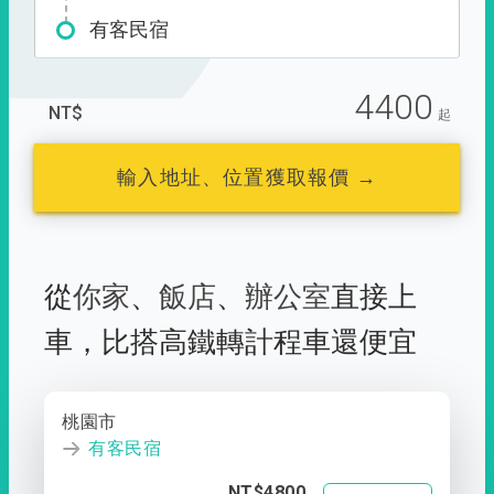
有客民宿
4400
NT$
起
輸入地址、位置獲取報價 →
從
你家
、
飯店
、
辦公室
直接上
車，
比搭高鐵轉計程車還便宜
桃園市
有客民宿
NT$4800