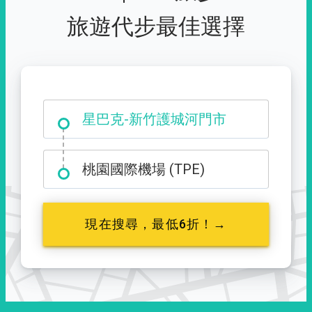
旅遊代步最佳選擇
大霸尖山登山口
星巴克-新竹護城河門市
桃園國際機場 (TPE)
現在搜尋，最低6折！→