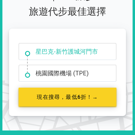
旅遊代步最佳選擇
大霸尖山登山口
星巴克-新竹護城河門市
桃園國際機場 (TPE)
現在搜尋，最低6折！→