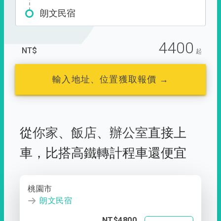
朗文民宿
4400
NT$
起
輸入地址、位置獲取報價 →
從
你家
、
飯店
、
辦公室
直接上
車，
比搭高鐵轉計程車還便宜
桃園市
朗文民宿
NT$4800