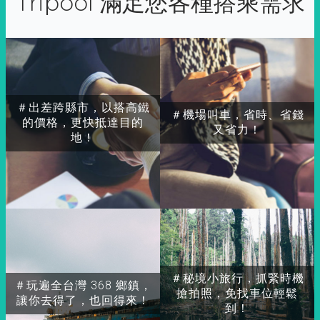
Tripool 滿足您各種搭乘需求
＃出差跨縣市，以搭高鐵
＃機場叫車，省時、省錢
的價格，更快抵達目的
又省力！
地！
＃秘境小旅行，抓緊時機
＃玩遍全台灣 368 鄉鎮，
搶拍照，免找車位輕鬆
讓你去得了，也回得來！
到！