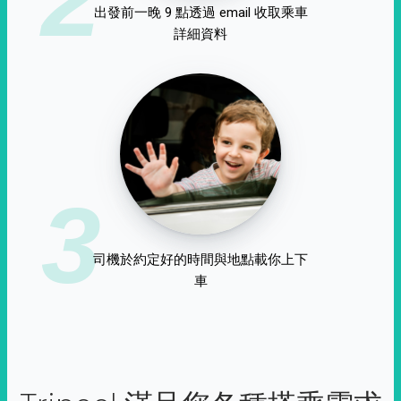
出發前一晚 9 點透過 email 收取乘車
詳細資料
3
司機於約定好的時間與地點載你上下
車