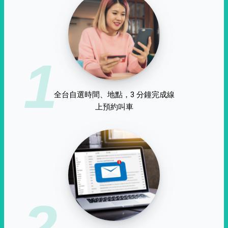
1
全台自選時間、地點，3 分鐘完成線
上預約叫車
2