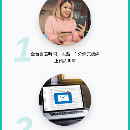
1
全台自選時間、地點，3 分鐘完成線
上預約叫車
2