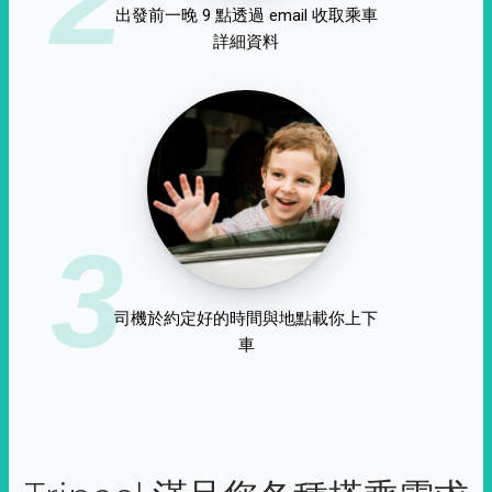
出發前一晚 9 點透過 email 收取乘車
詳細資料
3
司機於約定好的時間與地點載你上下
車