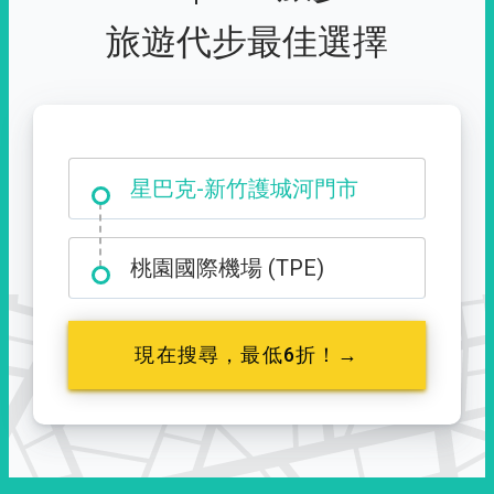
旅遊代步最佳選擇
大霸尖山登山口
星巴克-新竹護城河門市
桃園國際機場 (TPE)
現在搜尋，最低6折！→