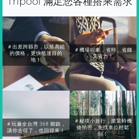
Tripool 滿足您各種搭乘需求
＃出差跨縣市，以搭高鐵
＃機場叫車，省時、省錢
的價格，更快抵達目的
又省力！
地！
＃秘境小旅行，抓緊時機
＃玩遍全台灣 368 鄉鎮，
搶拍照，免找車位輕鬆
讓你去得了，也回得來！
到！