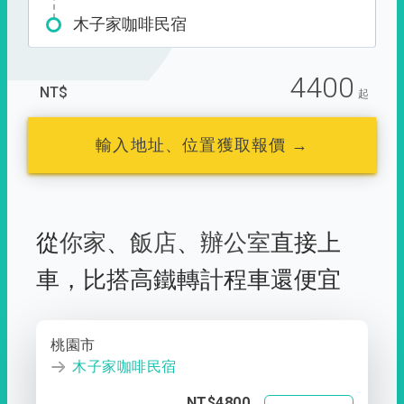
木子家咖啡民宿
4400
NT$
起
輸入地址、位置獲取報價 →
從
你家
、
飯店
、
辦公室
直接上
車，
比搭高鐵轉計程車還便宜
桃園市
木子家咖啡民宿
NT$4800