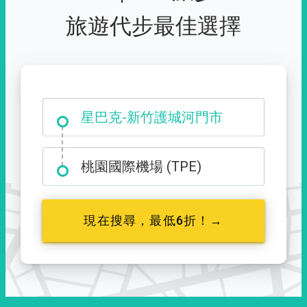
旅遊代步最佳選擇
大霸尖山登山口
桃園國際機場 (TPE)
現在搜尋，最低6折！→