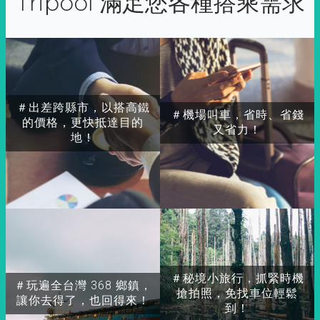
Tripool 滿足您各種搭乘需求
＃出差跨縣市，以搭高鐵
＃機場叫車，省時、省錢
的價格，更快抵達目的
又省力！
地！
＃秘境小旅行，抓緊時機
＃玩遍全台灣 368 鄉鎮，
搶拍照，免找車位輕鬆
讓你去得了，也回得來！
到！