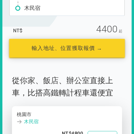
木民宿
4400
NT$
起
輸入地址、位置獲取報價 →
從
你家
、
飯店
、
辦公室
直接上
車，
比搭高鐵轉計程車還便宜
桃園市
木民宿
NT$4800