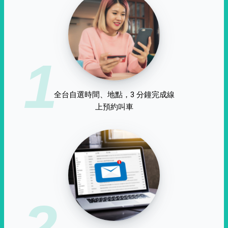
1
全台自選時間、地點，3 分鐘完成線
上預約叫車
2