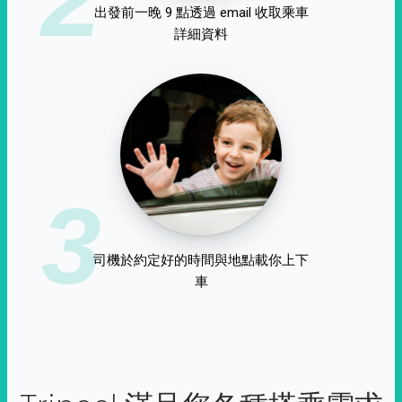
出發前一晚 9 點透過 email 收取乘車
詳細資料
3
司機於約定好的時間與地點載你上下
車