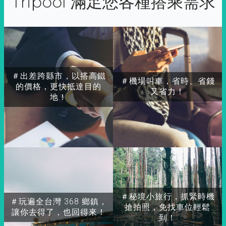
Tripool 滿足您各種搭乘需求
＃出差跨縣市，以搭高鐵
＃機場叫車，省時、省錢
的價格，更快抵達目的
又省力！
地！
＃秘境小旅行，抓緊時機
＃玩遍全台灣 368 鄉鎮，
搶拍照，免找車位輕鬆
讓你去得了，也回得來！
到！