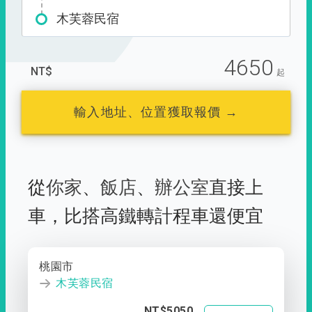
木芙蓉民宿
4650
NT$
起
輸入地址、位置獲取報價 →
從
你家
、
飯店
、
辦公室
直接上
車，
比搭高鐵轉計程車還便宜
桃園市
木芙蓉民宿
NT$5050