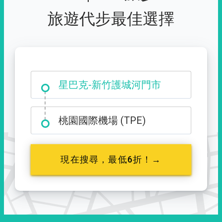
旅遊代步最佳選擇
大霸尖山登山口
星巴克-新竹護城河門市
桃園國際機場 (TPE)
現在搜尋，最低6折！→