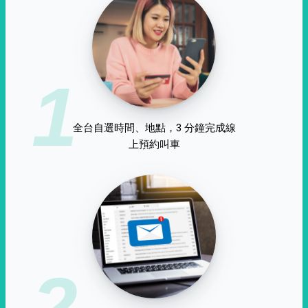
1
全台自選時間、地點，3 分鐘完成線
上預約叫車
2