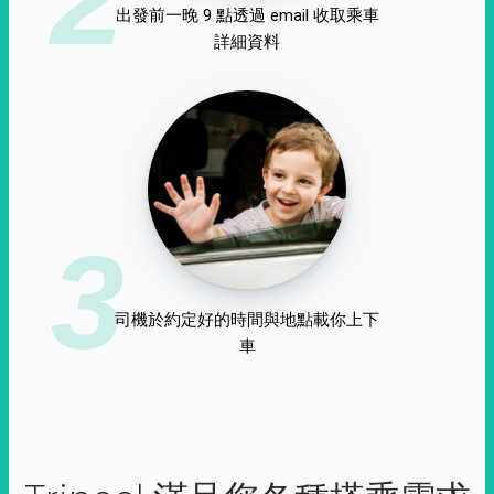
出發前一晚 9 點透過 email 收取乘車
詳細資料
3
司機於約定好的時間與地點載你上下
車