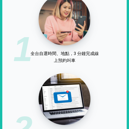
1
全台自選時間、地點，3 分鐘完成線
上預約叫車
2