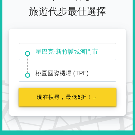
旅遊代步最佳選擇
大霸尖山登山口
星巴克-新竹護城河門市
桃園國際機場 (TPE)
現在搜尋，最低6折！→