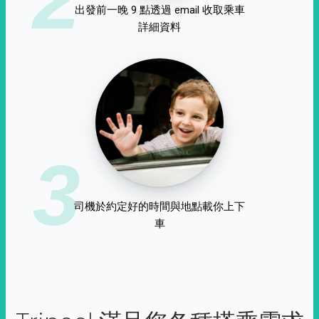
出發前一晚 9 點透過 email 收取乘車
詳細資料
3
司機於約定好的時間與地點載你上下
車