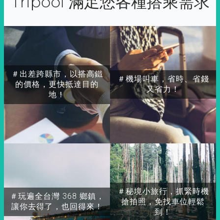
Tripool 滿足您各種搭乘需求
＃出差跨縣市，以搭高鐵
＃機場叫車，省時、省錢
的價格，更快抵達目的
又省力！
地！
＃秘境小旅行，抓緊時機
＃玩遍全台灣 368 鄉鎮，
搶拍照，免找車位輕鬆
讓你去得了，也回得來！
到！