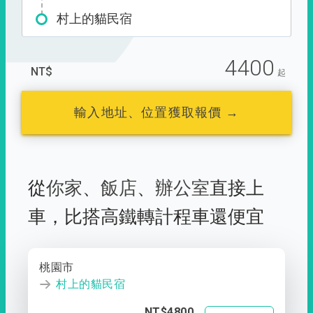
村上的貓民宿
4400
NT$
起
輸入地址、位置獲取報價 →
從
你家
、
飯店
、
辦公室
直接上
車，
比搭高鐵轉計程車還便宜
桃園市
村上的貓民宿
NT$4800