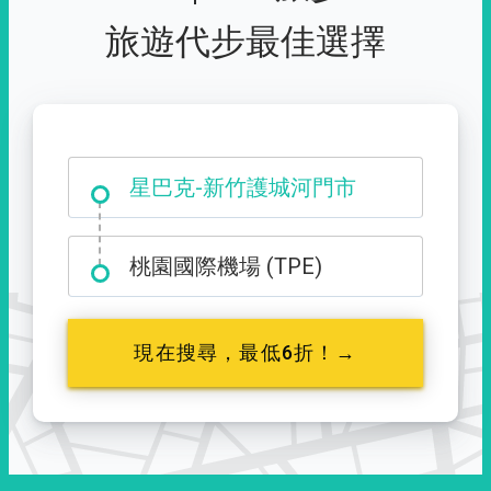
旅遊代步最佳選擇
大霸尖山登山口
星巴克-新竹護城河門市
桃園國際機場 (TPE)
現在搜尋，最低6折！→