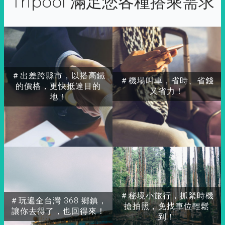
Tripool 滿足您各種搭乘需求
＃出差跨縣市，以搭高鐵
＃機場叫車，省時、省錢
的價格，更快抵達目的
又省力！
地！
＃秘境小旅行，抓緊時機
＃玩遍全台灣 368 鄉鎮，
搶拍照，免找車位輕鬆
讓你去得了，也回得來！
到！