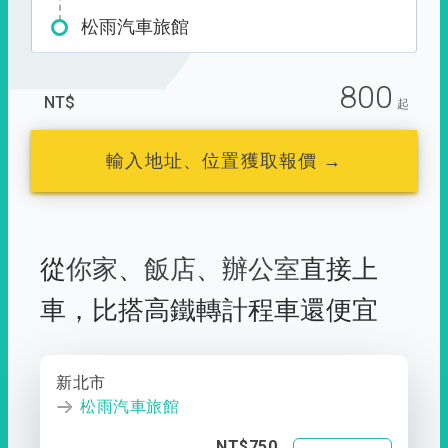
松雨汽車旅館
800
NT$
起
輸入地址、位置獲取報價 →
從
你家
、
飯店
、
辦公室
直接上
車，
比搭高鐵轉計程車還便宜
新北市
松雨汽車旅館
NT$750