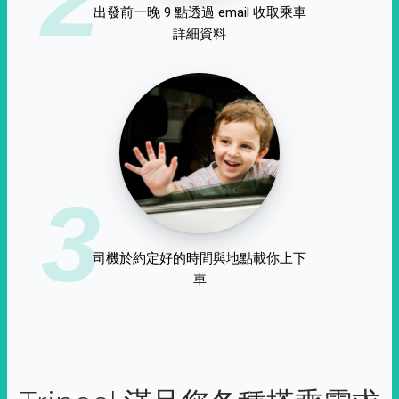
出發前一晚 9 點透過 email 收取乘車
詳細資料
3
司機於約定好的時間與地點載你上下
車