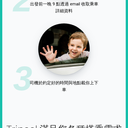
出發前一晚 9 點透過 email 收取乘車
詳細資料
3
司機於約定好的時間與地點載你上下
車