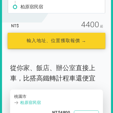
柏原宿民宿
4400
NT$
起
輸入地址、位置獲取報價 →
從
你家
、
飯店
、
辦公室
直接上
車，
比搭高鐵轉計程車還便宜
桃園市
柏原宿民宿
NT$4800