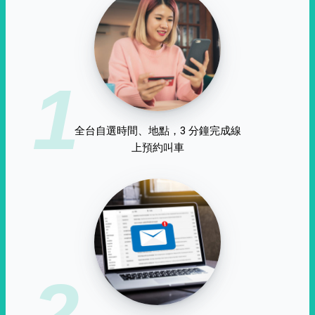
1
全台自選時間、地點，3 分鐘完成線
上預約叫車
2