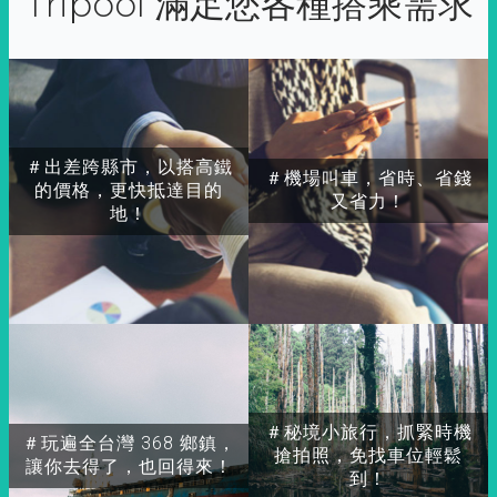
Tripool 滿足您各種搭乘需求
＃出差跨縣市，以搭高鐵
＃機場叫車，省時、省錢
的價格，更快抵達目的
又省力！
地！
＃秘境小旅行，抓緊時機
＃玩遍全台灣 368 鄉鎮，
搶拍照，免找車位輕鬆
讓你去得了，也回得來！
到！