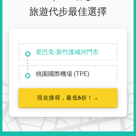
旅遊代步最佳選擇
大霸尖山登山口
星巴克-新竹護城河門市
桃園國際機場 (TPE)
現在搜尋，最低6折！→