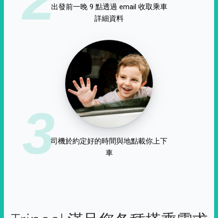
出發前一晚 9 點透過 email 收取乘車
詳細資料
3
司機於約定好的時間與地點載你上下
車