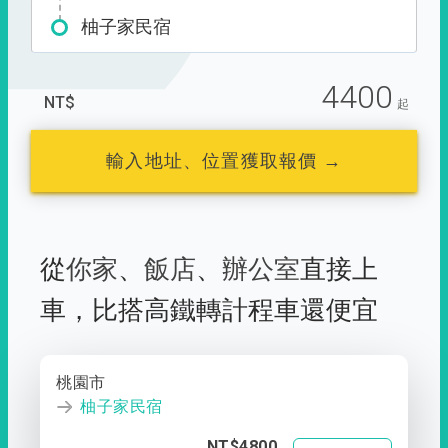
柚子家民宿
4400
NT$
起
輸入地址、位置獲取報價 →
從
你家
、
飯店
、
辦公室
直接上
車，
比搭高鐵轉計程車還便宜
桃園市
柚子家民宿
NT$4800