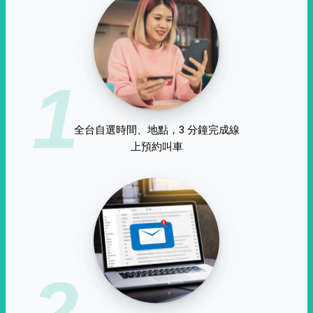
1
全台自選時間、地點，3 分鐘完成線
上預約叫車
2