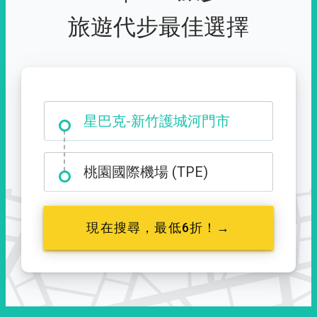
旅遊代步最佳選擇
大霸尖山登山口
星巴克-新竹護城河門市
桃園國際機場 (TPE)
現在搜尋，最低6折！→