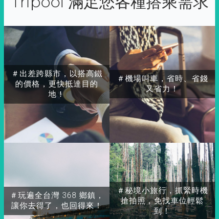
Tripool 滿足您各種搭乘需求
＃出差跨縣市，以搭高鐵
＃機場叫車，省時、省錢
的價格，更快抵達目的
又省力！
地！
＃秘境小旅行，抓緊時機
＃玩遍全台灣 368 鄉鎮，
搶拍照，免找車位輕鬆
讓你去得了，也回得來！
到！