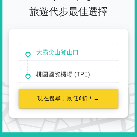
旅遊代步最佳選擇
大霸尖山登山口
桃園國際機場 (TPE)
現在搜尋，最低6折！→