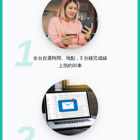
1
全台自選時間、地點，3 分鐘完成線
上預約叫車
2