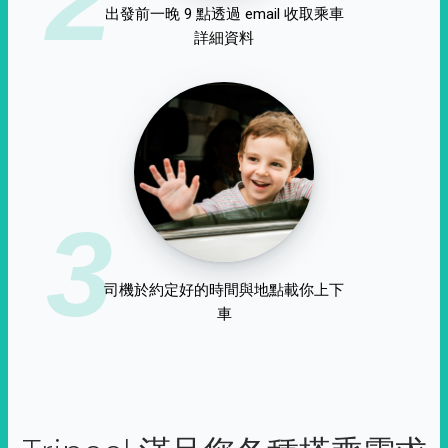
出發前一晚 9 點透過 email 收取乘車
詳細資料
3
司機於約定好的時間與地點載你上下
車