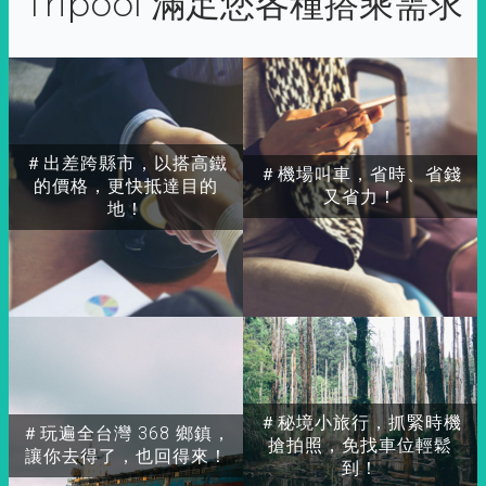
Tripool 滿足您各種搭乘需求
＃出差跨縣市，以搭高鐵
＃機場叫車，省時、省錢
的價格，更快抵達目的
又省力！
地！
＃秘境小旅行，抓緊時機
＃玩遍全台灣 368 鄉鎮，
搶拍照，免找車位輕鬆
讓你去得了，也回得來！
到！