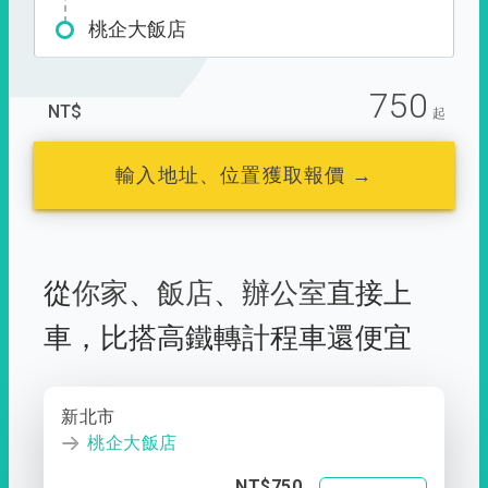
桃企大飯店
750
NT$
起
輸入地址、位置獲取報價 →
從
你家
、
飯店
、
辦公室
直接上
車，
比搭高鐵轉計程車還便宜
新北市
桃企大飯店
NT$750