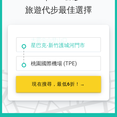
旅遊代步最佳選擇
大霸尖山登山口
桃園國際機場 (TPE)
現在搜尋，最低6折！→