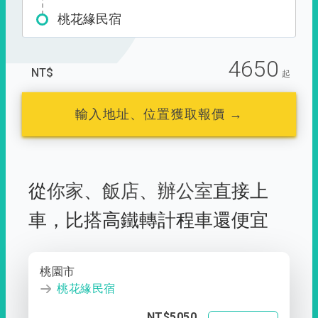
桃花緣民宿
4650
NT$
起
輸入地址、位置獲取報價 →
從
你家
、
飯店
、
辦公室
直接上
車，
比搭高鐵轉計程車還便宜
桃園市
桃花緣民宿
NT$5050