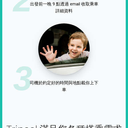
出發前一晚 9 點透過 email 收取乘車
詳細資料
3
司機於約定好的時間與地點載你上下
車