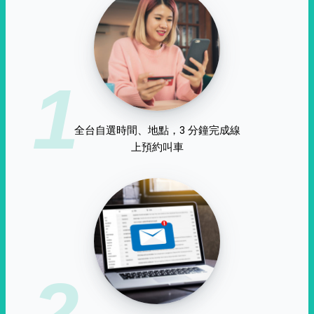
1
全台自選時間、地點，3 分鐘完成線
上預約叫車
2