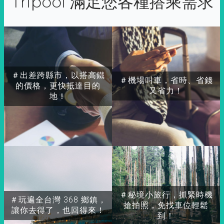
Tripool 滿足您各種搭乘需求
＃出差跨縣市，以搭高鐵
＃機場叫車，省時、省錢
的價格，更快抵達目的
又省力！
地！
＃秘境小旅行，抓緊時機
＃玩遍全台灣 368 鄉鎮，
搶拍照，免找車位輕鬆
讓你去得了，也回得來！
到！