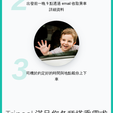
出發前一晚 9 點透過 email 收取乘車
詳細資料
3
司機於約定好的時間與地點載你上下
車