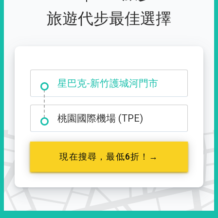
旅遊代步最佳選擇
大霸尖山登山口
星巴克-新竹護城河門市
桃園國際機場 (TPE)
現在搜尋，最低6折！→