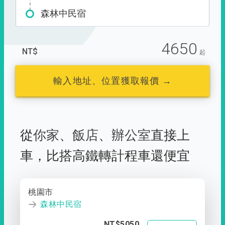
森林中民宿
4650
NT$
起
輸入地址、位置獲取報價 →
從
你家
、
飯店
、
辦公室
直接上
車，
比搭高鐵轉計程車還便宜
桃園市
森林中民宿
NT$5050