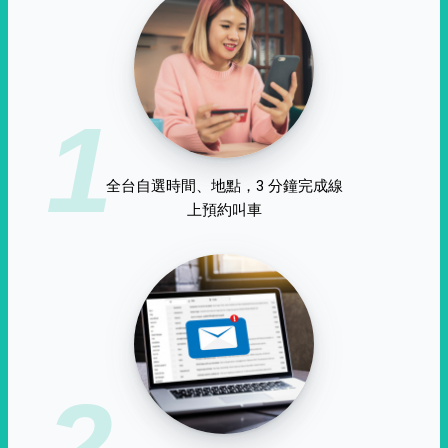
1
全台自選時間、地點，3 分鐘完成線
上預約叫車
2