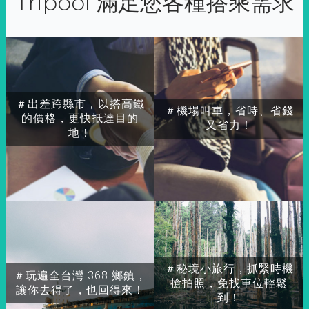
Tripool 滿足您各種搭乘需求
＃出差跨縣市，以搭高鐵
＃機場叫車，省時、省錢
的價格，更快抵達目的
又省力！
地！
＃秘境小旅行，抓緊時機
＃玩遍全台灣 368 鄉鎮，
搶拍照，免找車位輕鬆
讓你去得了，也回得來！
到！