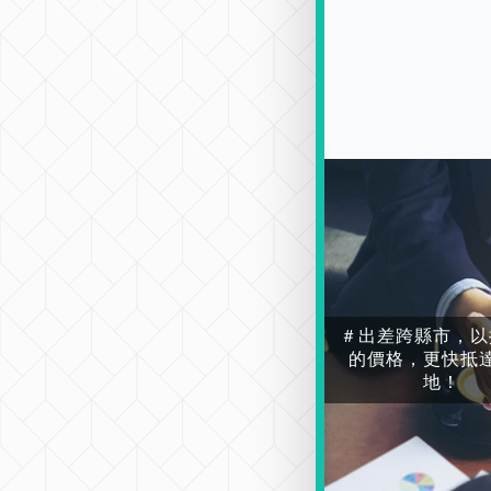
＃出差跨縣市，以
的價格，更快抵
地！