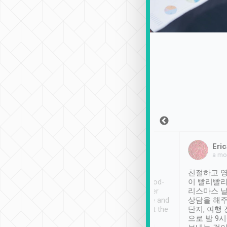
Sean Lee
Jack Ng
Eric
2018年12月30日
1個月前
a mo
ooking to Lavender
Tripool provides great
친절하고 영
- taichung.
service, vehicles in good-
이 빨리빨리
nous area with
condition and the driver
리스마스 
ny public transport.
service was awesome and
상담을 해주
er was so helpful
thoughtful. Driver went the
단지, 여행
ty ( telling us
extra mile on my last
으로 밤 9