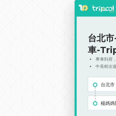
台北市-
車-Tr
專車到府
中長程出
台北市
楊媽媽