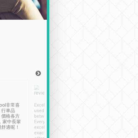
Joy Marsh
Benny Lau
1月12日
1 個月前
ool非常喜
Excellent service. We have
清境入住1晚, 由
、行車品
used Tripool to travel
清境, 都是乘坐由 Tri
、價格各方
between cities in Taiwan.
安排的車子, 接送都
，家中長輩
Every driver has been
去程司機早10分鐘到
很舒適呢！
excellent and arrives
程時遇上道路阻塞, 
exactly on time. As there is
鐘到達(可以接受),