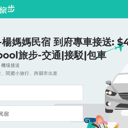
楊媽媽民宿 到府專車接送: $4
ipool旅步-交通|接駁|包車
，機場接送
遊、閨蜜小旅行、跨縣市出差
民宿