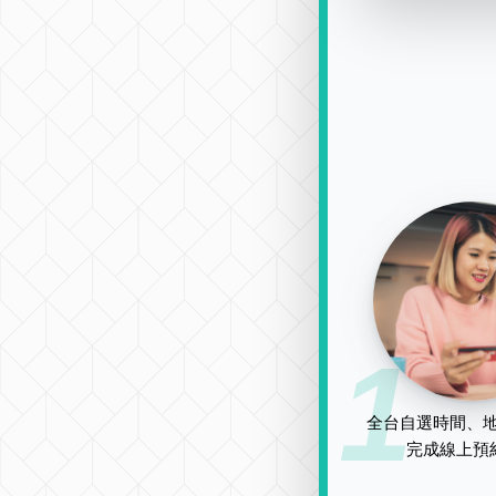
1
全台自選時間、地
完成線上預