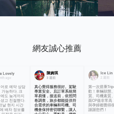
網友誠心推薦
陳婉琪
Ice Lin
a Lovely
2 週前
nth ago
3 週前
어로 예약 상담
真心覺得服務很好。駕駛
第一次搭乘Trip
 가능하다. 크
專業安全。且訂單系統簡
歡！車輛狀態
날에도 늦게까지
單易懂，接送前，依照問
質、司機素質
셨고 친절했다.
卷調查，旅步都能提供符
面CP值非常高
 전날 현지 시간
合需求的車輛和司機。司
與孕婦都覺得
시에 배차 정보를
機會保持密切聯繫，讓人
謝謝您們！