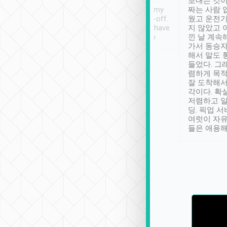
ther places of
booking to confirm if I
보내는 것이
t not known to
have safely arrived at my
짜는 사람 
 so definitely more
destination after drop-off.
웠고 운전기
se” feels). Really
Definitely something I have
지 않았고 
t. No delay in
not seen elsewhere 👍
낀 날 계속
and had a lovely
가서 동승자
up to lavender
해서 말도 
 Thank you tripool!
들었다. 그
렴하게 목
잘 도착해서
각이다. 확
저렴하고 일
딩. 픽업 
여럿이 자
들은 애용해