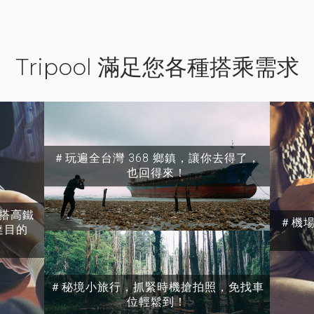
Tripool 滿足您各種搭乘需求
＃玩遍全台灣 368 鄉鎮，讓你去得了，
也回得來！
搭高鐵
＃機
達目的
＃秘境小旅行，抓緊時機搶拍照，免找車
位輕鬆到！