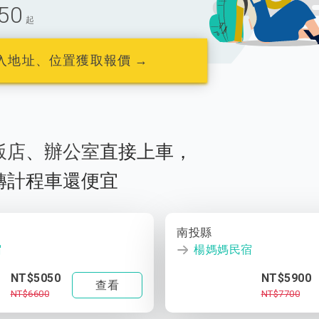
50
起
入地址、位置獲取報價 →
飯店
、
辦公室
直接上車，
轉計程車還便宜
南投縣
宿
楊媽媽民宿
NT$5050
NT$5900
查看
NT$6600
NT$7700