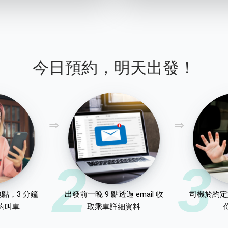
今日預約，明天出發！
2
3
點，3 分鐘
出發前一晚 9 點透過 email 收
司機於約定
約叫車
取乘車詳細資料