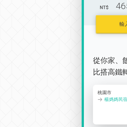
46
NT$
輸
從
你家
、
比搭高鐵
桃園市
楊媽媽民