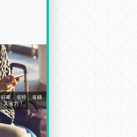
場叫車，省時、省錢
又省力！