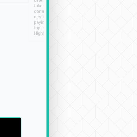
often limited English it
潔, 沒有煙味, 車
takes the difficulty out of
定
communicating the
destination details and
paying online prior to the
trip is very convenient.
Highly recommended