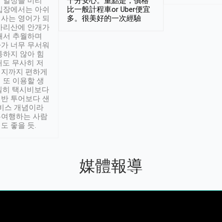
 일정을 미리
十分安心。重點是，價格
입장에서는 아쉬
比一般計程車or Uber便宜
사는 영어가 되
多。很美好的一次經驗
아리산에 안개가
해서 추월하며
가 너무 무서워
통하지 않아 힘
래도 무사히 저
적지까지 편하게
 또 이용할 생
실히 택시비보다
반 투어보다 샌
서비스 개념이라
유여행하는 사람
도 좋을 듯.
媒體報導